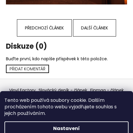
a
j
í
PŘEDCHOZÍ ČLÁNEK
DALŠÍ ČLÁNEK
t
?
Diskuze (0)
Buďte první, kdo napíše příspěvek k této položce.
PŘIDAT KOMENTÁŘ
HLEDAT
Z
á
Vinyl Factory
Slovácký deník - článek
Finmag - článek
D
p
W Records Mixcloud
Eastalgia
YouTube Profile
Tento web používá soubory cookie. Dalším
o
Discogs Profile
Facebook
výběr z hroznů
a
procházením tohoto webu vyjadřujete souhlas s
p
Top prodejce mincí
Aukro
t
jejich používáním.
o
í
r
u
Vytvořil Shoptet
Nastavení