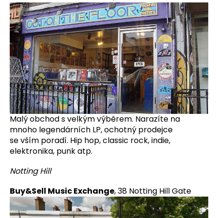
a
j
í
t
?
HLEDAT
Malý obchod s velkým výběrem. Narazíte na
mnoho legendárních LP, ochotný prodejce
se
vším poradí. Hip hop, classic rock, indie,
elektronika, punk atp.
D
o
Notting Hill
p
o
Buy&Sell Music Exchange
, 38 Notting Hill Gate
r
u