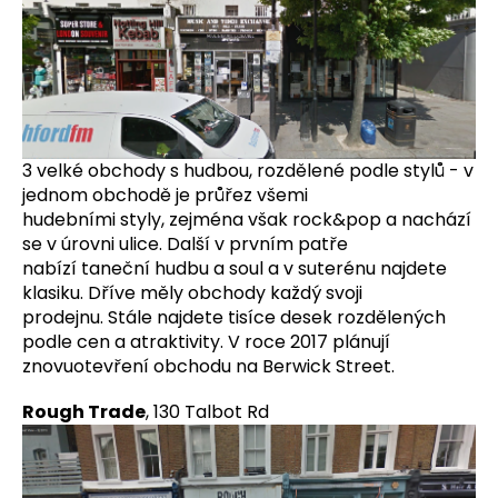
č
u
j
e
m
e
3 velké obchody s hudbou, rozdělené podle stylů - v
SPEJBL
jednom obchodě je průřez všemi
&
hudebními styly, zejména však rock&pop a nachází
HURVÍNEK
se v úrovni ulice. Další v prvním patře
–
ABECEDA
nabízí taneční hudbu a soul a v suterénu najdete
SLUŠNÉHO
klasiku. Dříve měly obchody každý svoji
CHOVÁNÍ
prodejnu. Stále najdete tisíce desek rozdělených
2LP
podle cen a atraktivity. V roce 2017 plánují
1
znovuotevření obchodu na Berwick Street.
Kč
Rough Trade
, 130 Talbot Rd