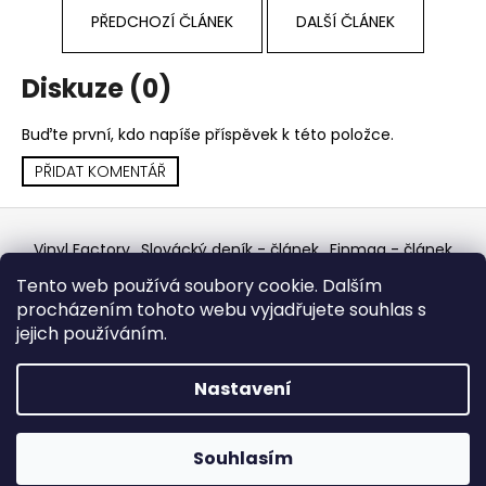
PŘEDCHOZÍ ČLÁNEK
DALŠÍ ČLÁNEK
Diskuze (0)
Buďte první, kdo napíše příspěvek k této položce.
PŘIDAT KOMENTÁŘ
Z
á
Vinyl Factory
Slovácký deník - článek
Finmag - článek
p
W Records Mixcloud
Eastalgia
YouTube Profile
Tento web používá soubory cookie. Dalším
Discogs Profile
Facebook
výběr z hroznů
a
procházením tohoto webu vyjadřujete souhlas s
Top prodejce mincí
Aukro
t
jejich používáním.
í
Vytvořil Shoptet
Nastavení
Copyright 2026
W Records - osvědčený prodejce
bazarových LP, MC, CD, komiksů atd.
. Všechna práva
Souhlasím
vyhrazena.