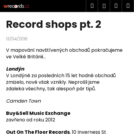
K
Přejít
Hledat
Náku
M
Přihlášen
na
o
obsah
Zpět
Zpět
košík
š
Record shops pt. 2
í
C
k
o
13/04/2016
p
V mapování navštívených obchodů pokračujeme
o
ve Velké Británii...
t
Londýn
ř
V Londýně za posledních 15 let hodně obchodů
e
zmizelo, nové však vznikly. Neprošli jsme
b
zdaleka všechny, tak alespoň pár tipů.
u
Camden Town
j
e
Buy&Sell Music Exchange
t
zavřeno od roku 2012
e
Out On The Floor Records
, 10 Inverness St
n