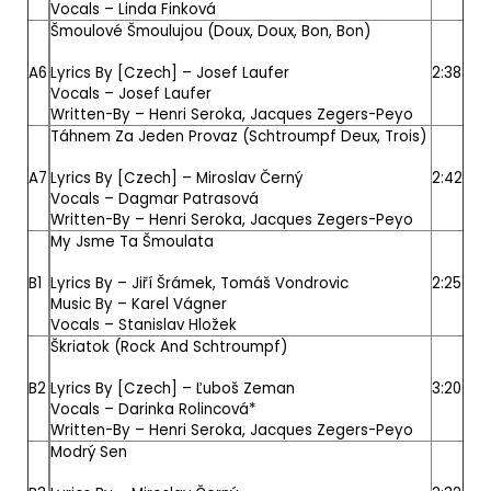
Vocals –
Linda Finková
Šmoulové Šmoulujou (Doux, Doux, Bon, Bon)
A6
Lyrics By [Czech] –
Josef Laufer
2:38
Vocals –
Josef Laufer
Written-By –
Henri Seroka
,
Jacques Zegers-Peyo
Táhnem Za Jeden Provaz (Schtroumpf Deux, Trois)
A7
Lyrics By [Czech] –
Miroslav Černý
2:42
Vocals –
Dagmar Patrasová
Written-By –
Henri Seroka
,
Jacques Zegers-Peyo
My Jsme Ta Šmoulata
B1
Lyrics By –
Jiří Šrámek
,
Tomáš Vondrovic
2:25
Music By –
Karel Vágner
Vocals –
Stanislav Hložek
Škriatok (Rock And Schtroumpf)
B2
Lyrics By [Czech] –
Ľuboš Zeman
3:20
Vocals –
Darinka Rolincová*
Written-By –
Henri Seroka
,
Jacques Zegers-Peyo
Modrý Sen