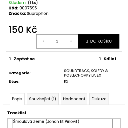
č
Skladem
(1 ks)
u
Kód:
0007595
j
Značka:
Supraphon
e
m
150 Kč
e
Měrná
DO KOŠÍKU
cena:
JETHRO
TULL
–
Zeptat se
Sdílet
CATFISH
RISING
SOUNDTRACK, KOLEDY &
MC
Kategorie
:
POSLECHOVKY LP
,
EX
220
Stav
:
EX
Kč
Popis
Související (1)
Hodnocení
Diskuze
Tracklist
Šmoulová Země (Johan Et Pirlovit)