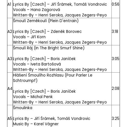
A1
Lyrics By [Czech] –
Jiří Šrámek
,
Tomáš Vondrovic
0:56
Vocals –
Hana Zagorová
Written-By –
Henri Seroka
,
Jacques Zegers-Peyo
Šmoulí Zeměkoulí (Plein D'entrain)
A2
Lyrics By [Czech] –
Zdeněk Borovec
3:18
Vocals –
Jiří Korn
Written-By –
Henri Seroka
,
Jacques Zegers-Peyo
Šmoulí Ráj (In The Bright Smurf Shine)
A3
Lyrics By [Czech] –
Boris Janíček
3:05
Vocals –
Iveta Bartošová
Written-By –
Henri Seroka
,
Jacques Zegers-Peyo
Hlášení Šmoulího Rozhlasu (Pour Parler Le
Schtroumpf)
A4
2:08
Lyrics By [Czech] –
Boris Janíček
Vocals –
Michal Penk
Written-By –
Henri Seroka
,
Jacques Zegers-Peyo
Šmoulinka
A5
Lyrics By –
Jiří Šrámek
,
Tomáš Vondrovic
3:25
Music By –
Karel Vágner