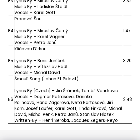
B3
Lyrics By –
Miroslav Černý
3:32
Music By –
Ladislav Štaidl
Vocals –
Karel Gott
Pracovní Šou
B4
Lyrics By –
Miroslav Černý
1:47
Music By –
Karel Vágner
Vocals –
Petra Janů
Klíčovou Dírkou
B5
Lyrics By –
Boris Janíček
3:20
Music By –
Vítězslav Hádl
Vocals –
Michal David
Šmoulí Song (Johan Et Pirlovit)
Lyrics By [Czech] –
Jiří Šrámek
,
Tomáš Vondrovic
Vocals –
Dagmar Patrasová
,
Darinka
B6
2:48
Rolincová
,
Hana Zagorová
,
Iveta Bartošová
,
Jiří
Korn
,
Josef Laufer
,
Karel Gott
,
Linda Finková
,
Michal
David
,
Michal Penk
,
Petra Janů
,
Stanislav Hložek
Written-By –
Henri Seroka
,
Jacques Zegers-Peyo
Z