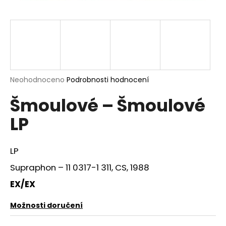
a
j
í
t
?
Průměrné
Neohodnoceno
Podrobnosti hodnocení
hodnocení
Šmoulové – Šmoulové
produktu
je
HLEDAT
LP
0,0
z
5
hvězdiček.
LP
D
Supraphon ‎– 11 0317-1 311, CS, 1988
o
p
EX/EX
o
r
Možnosti doručení
u