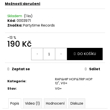
č
Možnosti doručení
u
j
Skladem
(1 ks)
e
Kód:
0003971
m
Značka:
Partytime Records
e
–13 %
190 Kč
THE
KILLERS
Měrná
–
DO KOŠÍKU
SAWDUST
cena:
2LP
790
Zeptat se
Sdílet
Kč
RAP&HIP HOP&TRIP HOP
Kategorie
:
12"
,
VG+
Stav
:
VG+
Popis
Videa (1)
Hodnocení
Diskuze