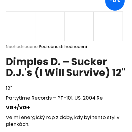
–13 %
a
j
í
t
?
Průměrné
Neohodnoceno
Podrobnosti hodnocení
hodnocení
Dimples D. ‎– Sucker
produktu
je
HLEDAT
D.J.'s (I Will Survive) 12"
0,0
z
5
hvězdiček.
12"
D
Partytime Records ‎– PT-101, US, 2004 Re
o
p
VG+/VG+
o
Velmi energický rap z doby, kdy byl tento styl v
r
plenkách.
u