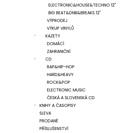
ELECTRONIC&HOUSE&TECHNO 12"
BIG BEAT&DNB&BREAKS 12"
VÝPRODEJ
VÝKUP VINYLŮ
KAZETY
DOMÁCÍ
ZAHRANIČNÍ
CD
RAP&HIP-HOP
HARD&HEAVY
ROCK&POP
ELECTRONIC MUSIC
ČESKÁ A SLOVENSKÁ CD
KNIHY A ČASOPISY
SLEVA
PRODANÉ
PŘÍSLUŠENSTVÍ