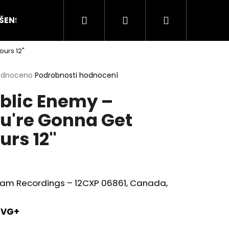
Hledat
Přihlášení
Nákupní
ŠENSTVÍ
HODNOCENÍ STAVU
O NÁS
ČLÁN
ours 12"
košík
rné
odnoceno
Podrobnosti hodnocení
cení
blic Enemy –
ktu
u're Gonna Get
urs 12"
ček.
Jam Recordings – 12CXP 06861, Canada,
Následující
/VG+