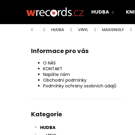
K
Přejít
na
o
HUDBA
KNI
obsah
Zpět
Zpět
š
do
do
í
Domů
HUDBA
VINYL
MAXISINGLY
k
obchodu
obchodu
P
o
Informace pro vás
s
t
O NÁS
r
KONTAKT
Napište nám
a
Obchodní podmínky
n
Podmínky ochrany osobních údajů
n
í
Přeskočit
p
kategorie
Kategorie
a
n
HUDBA
e