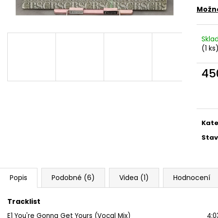
MARTIN KRATOCHVÍL & JAZZ Q ‎–
PINK FLOYD – TH
Možno
HODOKVAS (FEASTING) LP
OF DAWN CD
390 Kč
290 Kč
Skl
(1 ks
45
Měr
cena
Kate
Stav
Popis
Podobné (6)
Videa (1)
Hodnocení
Tracklist
E1
You're Gonna Get Yours (Vocal Mix)
4:0