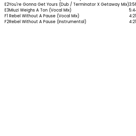
E2
You're Gonna Get Yours (Dub / Terminator X Getaway Mix)
3:5
E3
Miuzi Weighs A Ton (Vocal Mix)
5:4
F1
Rebel Without A Pause (Vocal Mix)
4:2
F2
Rebel Without A Pause (Instrumental)
4:2