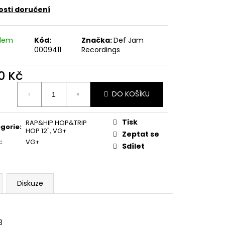
E PIPER AT THE GATES
sti doručení
adem
Kód:
Značka:
Def Jam
)
0009411
Recordings
0 Kč
ná
DO KOŠÍKU
:
Tisk
RAP&HIP HOP&TRIP
gorie
:
HOP 12"
,
VG+
Zeptat se
:
VG+
Sdílet
Diskuze
3