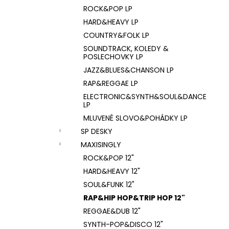
ROCK&POP LP
HARD&HEAVY LP
COUNTRY&FOLK LP
SOUNDTRACK, KOLEDY &
POSLECHOVKY LP
JAZZ&BLUES&CHANSON LP
RAP&REGGAE LP
ELECTRONIC&SYNTH&SOUL&DANCE
LP
MLUVENÉ SLOVO&POHÁDKY LP
SP DESKY
MAXISINGLY
ROCK&POP 12"
HARD&HEAVY 12"
SOUL&FUNK 12"
RAP&HIP HOP&TRIP HOP 12"
REGGAE&DUB 12"
SYNTH-POP&DISCO 12"