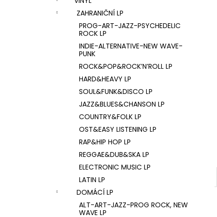
VINYL
U2 – THE JOSHUA TREE LP
l
ZAHRANIČNÍ LP
1 290 Kč
PROG-ART-JAZZ-PSYCHEDELIC
ROCK LP
INDIE-ALTERNATIVE-NEW WAVE-
PUNK
ROCK&POP&ROCK’N’ROLL LP
HARD&HEAVY LP
SOUL&FUNK&DISCO LP
JAZZ&BLUES&CHANSON LP
COUNTRY&FOLK LP
OST&EASY LISTENING LP
RAP&HIP HOP LP
REGGAE&DUB&SKA LP
ELECTRONIC MUSIC LP
LATIN LP
DOMÁCÍ LP
ALT-ART-JAZZ-PROG ROCK, NEW
WAVE LP