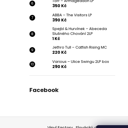
Törr – Armageddon LP
350 Kč
ABBA – The Visitors LP
390 Kč
Spejbl & Hurvínek – Abeceda
Slušného Chování 2LP
1 Kč
Jethro Tull – Catfish Rising MC
220 Kč
Various ‎– Ulice Swingu 2LP box
290 Kč
Facebook
Z
á
Vinyl Factory
Slovácký deník - článek
F