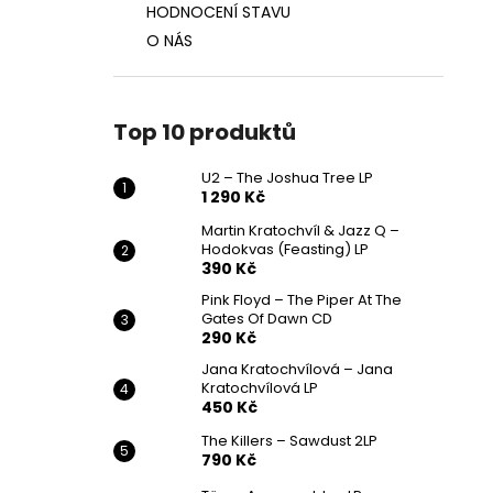
HODNOCENÍ STAVU
O NÁS
Top 10 produktů
U2 – The Joshua Tree LP
1 290 Kč
Martin Kratochvíl & Jazz Q ‎–
Hodokvas (Feasting) LP
390 Kč
Pink Floyd – The Piper At The
Gates Of Dawn CD
290 Kč
Jana Kratochvílová – Jana
Kratochvílová LP
450 Kč
The Killers – Sawdust 2LP
790 Kč