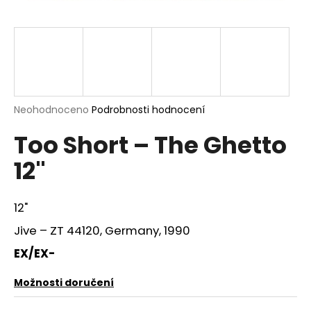
a
j
í
t
?
Průměrné
Neohodnoceno
Podrobnosti hodnocení
hodnocení
Too Short – The Ghetto
produktu
je
HLEDAT
12"
0,0
z
5
hvězdiček.
12"
D
Jive – ZT 44120, Germany, 1990
o
p
EX/EX-
o
r
Možnosti doručení
u