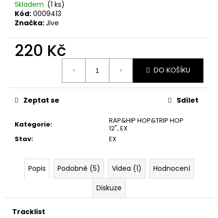
č
Skladem
(1 ks)
u
Kód:
0009413
j
Značka:
Jive
e
m
220 Kč
e
Měrná
DO KOŠÍKU
cena:
MARTIN
KRATOCHVÍL
&
Zeptat se
Sdílet
JAZZ
Q
RAP&HIP HOP&TRIP HOP
‎–
Kategorie
:
12"
,
EX
HODOKVAS
Stav
:
EX
(FEASTING)
LP
390
Popis
Podobné (5)
Videa (1)
Hodnocení
Kč
Diskuze
Tracklist