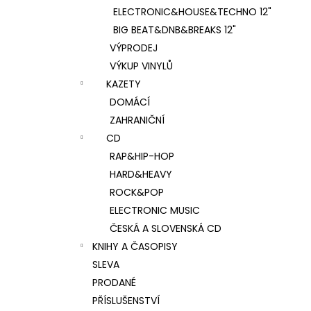
ELECTRONIC&HOUSE&TECHNO 12"
BIG BEAT&DNB&BREAKS 12"
VÝPRODEJ
VÝKUP VINYLŮ
KAZETY
DOMÁCÍ
ZAHRANIČNÍ
CD
RAP&HIP-HOP
HARD&HEAVY
ROCK&POP
ELECTRONIC MUSIC
ČESKÁ A SLOVENSKÁ CD
KNIHY A ČASOPISY
SLEVA
PRODANÉ
PŘÍSLUŠENSTVÍ