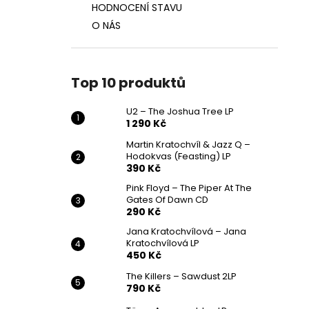
HODNOCENÍ STAVU
O NÁS
Top 10 produktů
U2 – The Joshua Tree LP
1 290 Kč
Martin Kratochvíl & Jazz Q ‎–
Hodokvas (Feasting) LP
390 Kč
Pink Floyd – The Piper At The
Gates Of Dawn CD
290 Kč
Jana Kratochvílová – Jana
Kratochvílová LP
450 Kč
The Killers – Sawdust 2LP
790 Kč