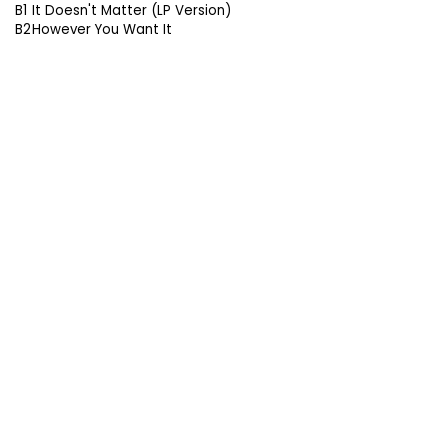
B1
It Doesn't Matter (LP Version)
B2
However You Want It