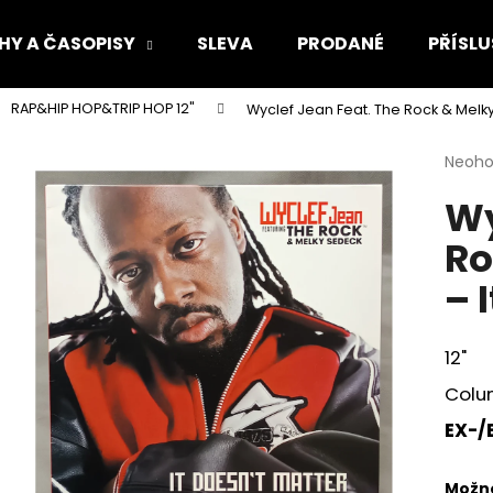
HY A ČASOPISY
SLEVA
PRODANÉ
PŘÍSLU
RAP&HIP HOP&TRIP HOP 12"
Wyclef Jean Feat. The Rock & Melky
Co potřebujete najít?
Průmě
Neoh
hodno
Wy
produ
HLEDAT
je
Ro
0,0
z
– 
5
Doporučujeme
hvězdi
12"
Colum
EX-/
Možno