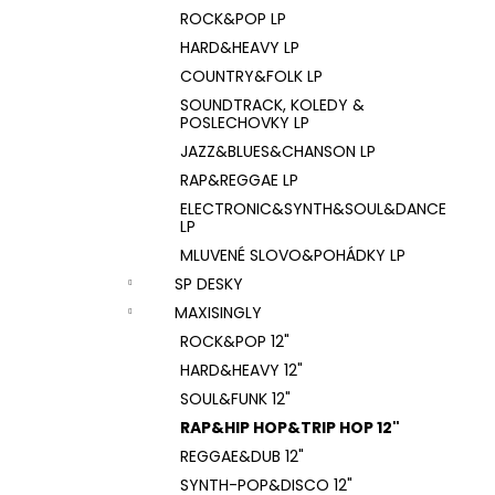
ROCK&POP LP
HARD&HEAVY LP
COUNTRY&FOLK LP
SOUNDTRACK, KOLEDY &
POSLECHOVKY LP
JAZZ&BLUES&CHANSON LP
RAP&REGGAE LP
ELECTRONIC&SYNTH&SOUL&DANCE
LP
MLUVENÉ SLOVO&POHÁDKY LP
SP DESKY
MAXISINGLY
ROCK&POP 12"
HARD&HEAVY 12"
SOUL&FUNK 12"
RAP&HIP HOP&TRIP HOP 12"
REGGAE&DUB 12"
SYNTH-POP&DISCO 12"