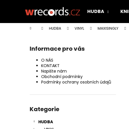
K
Přejít
na
o
HUDBA
KNI
obsah
Zpět
Zpět
š
do
do
í
Domů
HUDBA
VINYL
MAXISINGLY
k
obchodu
obchodu
P
o
Informace pro vás
s
t
O NÁS
r
KONTAKT
Napište nám
a
Obchodní podmínky
n
Podmínky ochrany osobních údajů
n
í
Přeskočit
p
kategorie
Kategorie
a
n
HUDBA
e