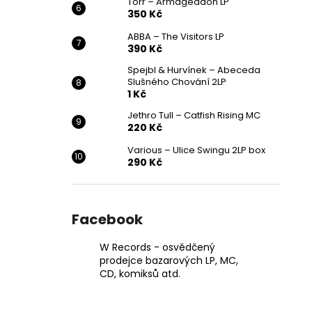
Törr – Armageddon LP
350 Kč
ABBA – The Visitors LP
390 Kč
Spejbl & Hurvínek – Abeceda
Slušného Chování 2LP
1 Kč
Jethro Tull – Catfish Rising MC
220 Kč
Various ‎– Ulice Swingu 2LP box
290 Kč
Facebook
W Records - osvědčený
prodejce bazarových LP, MC,
CD, komiksů atd.