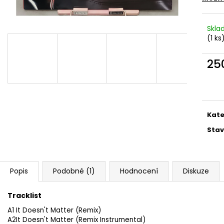
MARTIN KRATOCHVÍL & JAZZ Q ‎–
PINK FLOYD – TH
HODOKVAS (FEASTING) LP
OF DAWN CD
390 Kč
290 Kč
Skl
(1 ks
25
Měr
cena
Kate
Stav
Popis
Podobné (1)
Hodnocení
Diskuze
Tracklist
A1
It Doesn't Matter (Remix)
A2
It Doesn't Matter (Remix Instrumental)