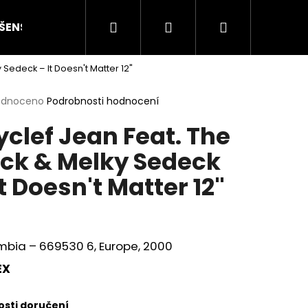
Hledat
Přihlášení
Nákupní
ŠENSTVÍ
HODNOCENÍ STAVU
O NÁS
ČLÁN
 Sedeck – It Doesn't Matter 12"
košík
rné
odnoceno
Podrobnosti hodnocení
cení
clef Jean Feat. The
ktu
ck & Melky Sedeck
It Doesn't Matter 12"
ček.
bia ‎– 669530 6, Europe, 2000
EX
Následující
sti doručení