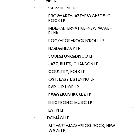
VINYL
U2 – THE JOSHUA TREE LP
l
ZAHRANIČNÍ LP
1 290 Kč
PROG-ART-JAZZ-PSYCHEDELIC
ROCK LP
INDIE-ALTERNATIVE-NEW WAVE-
PUNK
ROCK-POP-ROCK’N’ROLL LP
HARD&HEAVY LP
SOUL&FUNK&DISCO LP
JAZZ, BLUES, CHANSON LP
COUNTRY, FOLK LP
OST, EASY LISTENING LP
RAP, HIP HOP LP
REGGAE&DUB&SKA LP
ELECTRONIC MUSIC LP
LATIN LP
DOMÁCÍ LP
ALT-ART-JAZZ-PROG ROCK, NEW
WAVE LP