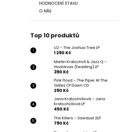
HODNOCENÍ STAVU
O NÁS
Top 10 produktů
U2 – The Joshua Tree LP
1 290 Kč
Martin Kratochvíl & Jazz Q ‎–
Hodokvas (Feasting) LP
390 Kč
Pink Floyd – The Piper At The
Gates Of Dawn CD
290 Kč
Jana Kratochvílová – Jana
Kratochvílová LP
450 Kč
The Killers – Sawdust 2LP
790 Kč