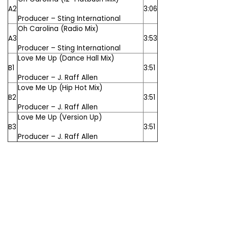
A2
3:06
Producer –
Sting International
Oh Carolina (Radio Mix)
A3
3:53
Producer –
Sting International
Love Me Up (Dance Hall Mix)
B1
3:51
Producer –
J. Raff Allen
Love Me Up (Hip Hot Mix)
B2
3:51
Producer –
J. Raff Allen
Love Me Up (Version Up)
B3
3:51
Producer –
J. Raff Allen