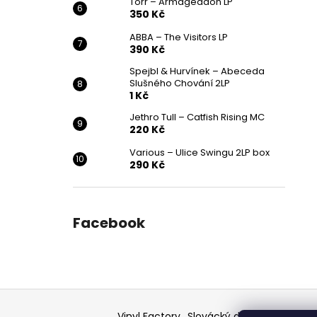
Törr – Armageddon LP
350 Kč
ABBA – The Visitors LP
390 Kč
Spejbl & Hurvínek – Abeceda
Slušného Chování 2LP
1 Kč
Jethro Tull – Catfish Rising MC
220 Kč
Various ‎– Ulice Swingu 2LP box
290 Kč
Facebook
Z
á
Vinyl Factory
Slovácký deník - článek
F