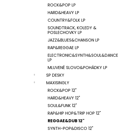
ROCK&POP LP
HARD&HEAVY LP
COUNTRY&FOLK LP
SOUNDTRACK, KOLEDY &
POSLECHOVKY LP
JAZZ&BLUES&CHANSON LP
RAP&REGGAE LP
ELECTRONIC&SYNTH&SOUL&DANCE
LP
MLUVENÉ SLOVO&POHÁDKY LP
SP DESKY
MAXISINGLY
ROCK&POP 12"
HARD&HEAVY 12"
SOUL&FUNK 12"
RAP&HIP HOP&TRIP HOP 12"
REGGAE&DUB 12"
SYNTH-POP&DISCO 12"