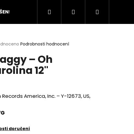
Hledat
Přihlášení
Nákupní
ŠENSTVÍ
HODNOCENÍ STAVU
O NÁS
ČLÁN
košík
rné
odnoceno
Podrobnosti hodnocení
cení
aggy – Oh
ktu
rolina 12"
ček.
n Records America, Inc. – Y-12673, US,
VG
Následující
sti doručení