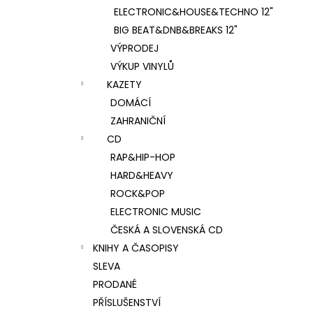
ELECTRONIC&HOUSE&TECHNO 12"
BIG BEAT&DNB&BREAKS 12"
VÝPRODEJ
VÝKUP VINYLŮ
KAZETY
DOMÁCÍ
ZAHRANIČNÍ
CD
RAP&HIP-HOP
HARD&HEAVY
ROCK&POP
ELECTRONIC MUSIC
ČESKÁ A SLOVENSKÁ CD
KNIHY A ČASOPISY
SLEVA
PRODANÉ
PŘÍSLUŠENSTVÍ