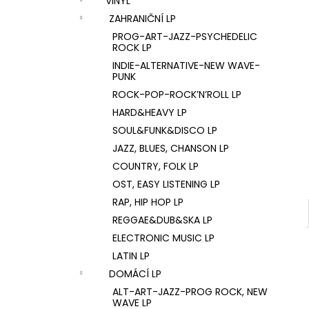
VINYL
U2 – THE JOSHUA TREE LP
l
ZAHRANIČNÍ LP
1 290 Kč
PROG-ART-JAZZ-PSYCHEDELIC
ROCK LP
INDIE-ALTERNATIVE-NEW WAVE-
PUNK
ROCK-POP-ROCK’N’ROLL LP
HARD&HEAVY LP
SOUL&FUNK&DISCO LP
JAZZ, BLUES, CHANSON LP
COUNTRY, FOLK LP
OST, EASY LISTENING LP
RAP, HIP HOP LP
REGGAE&DUB&SKA LP
ELECTRONIC MUSIC LP
LATIN LP
DOMÁCÍ LP
ALT-ART-JAZZ-PROG ROCK, NEW
WAVE LP