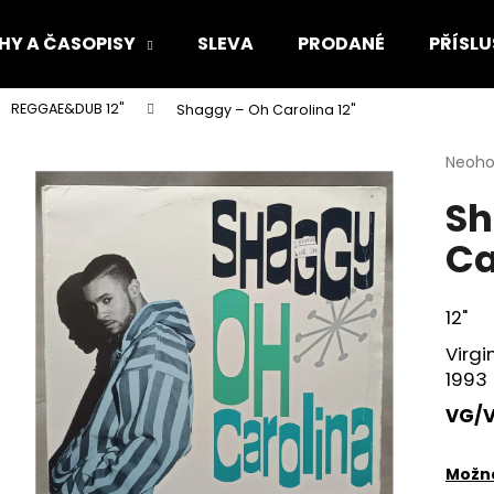
HY A ČASOPISY
SLEVA
PRODANÉ
PŘÍSLU
REGGAE&DUB 12"
Shaggy – Oh Carolina 12"
Co potřebujete najít?
Průmě
Neoh
hodno
Sh
produ
HLEDAT
je
Ca
0,0
z
5
Doporučujeme
hvězdi
12"
Virgi
1993
VG/
Možno