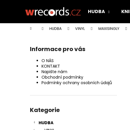
K
Přejít
na
o
HUDBA
KNI
obsah
Zpět
Zpět
š
do
do
í
Domů
HUDBA
VINYL
MAXISINGLY
k
obchodu
obchodu
P
o
Informace pro vás
s
t
O NÁS
r
KONTAKT
Napište nám
a
Obchodní podmínky
n
Podmínky ochrany osobních údajů
n
í
Přeskočit
p
kategorie
Kategorie
a
n
HUDBA
e