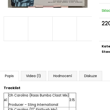
MARTIN KRATOCHVÍL & JAZZ Q ‎–
PINK FLOYD – TH
HODOKVAS (FEASTING) LP
OF DAWN CD
Skl
390 Kč
290 Kč
22
Měr
cena
Kate
Stav
Popis
Videa (1)
Hodnocení
Diskuze
Tracklist
Oh Carolina (Raas Bumba Claat Mix)
A1
3:15
Producer –
Sting International
Oh Carolina (12" Flatbush Mix)