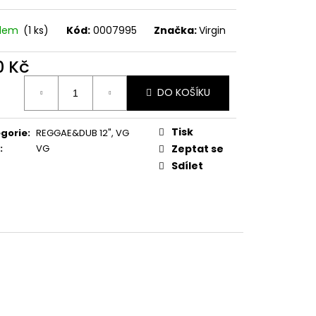
E PIPER AT THE GATES
adem
(1 ks)
Kód:
0007995
Značka:
Virgin
0 Kč
ná
DO KOŠÍKU
:
Tisk
gorie
:
REGGAE&DUB 12"
,
VG
:
VG
Zeptat se
Sdílet