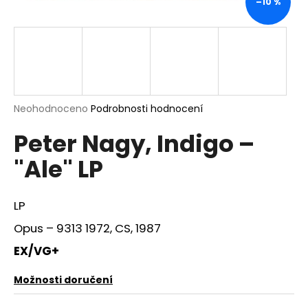
–10 %
a
j
í
t
?
Průměrné
Neohodnoceno
Podrobnosti hodnocení
hodnocení
Peter Nagy, Indigo –
produktu
je
HLEDAT
"Ale" LP
0,0
z
5
hvězdiček.
LP
D
Opus – 9313 1972, CS, 1987
o
p
EX/VG+
o
r
Možnosti doručení
u