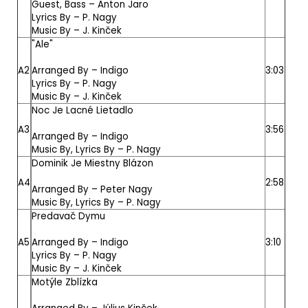
Guest, Bass –
Anton Jaro
Lyrics By –
P. Nagy
Music By –
J. Kinček
"Ale"
A2
Arranged By –
Indigo
3:03
Lyrics By –
P. Nagy
Music By –
J. Kinček
Noc Je Lacné Lietadlo
A3
3:56
Arranged By –
Indigo
Music By, Lyrics By –
P. Nagy
Dominik Je Miestny Blázon
A4
2:58
Arranged By –
Peter Nagy
Music By, Lyrics By –
P. Nagy
Predavač Dymu
A5
Arranged By –
Indigo
3:10
Lyrics By –
P. Nagy
Music By –
J. Kinček
Motýle Zblízka