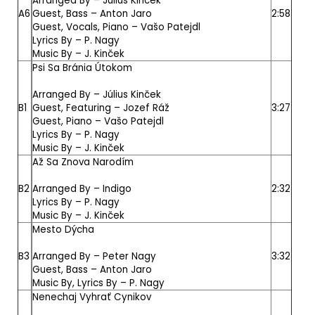
Arranged By –
Július Kinček
A6
Guest, Bass –
Anton Jaro
2:58
Guest, Vocals, Piano –
Vašo Patejdl
Lyrics By –
P. Nagy
Music By –
J. Kinček
Psi Sa Bránia Útokom
Arranged By –
Július Kinček
B1
Guest, Featuring –
Jozef Ráž
3:27
Guest, Piano –
Vašo Patejdl
Lyrics By –
P. Nagy
Music By –
J. Kinček
Až Sa Znova Narodím
B2
Arranged By –
Indigo
2:32
Lyrics By –
P. Nagy
Music By –
J. Kinček
Mesto Dýcha
B3
Arranged By –
Peter Nagy
3:32
Guest, Bass –
Anton Jaro
Music By, Lyrics By –
P. Nagy
Nenechaj Vyhrať Cynikov