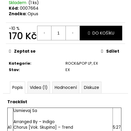
č
Skladem
(1 ks)
u
Kód:
0007664
j
Značka:
Opus
e
m
–10 %
e
170 Kč
DO KOŠÍKU
Měrná
cena:
PINK
Zeptat se
Sdílet
FLOYD
–
Kategorie
:
ROCK&POP LP
,
EX
THE
PIPER
Stav
:
EX
AT
THE
GATES
Popis
Videa (1)
Hodnocení
Diskuze
OF
DAWN
CD
Tracklist
290
Usmievaj Sa
Kč
Arranged By –
Indigo
A1
Chorus [Vok. Skupina] –
Trend
5:27