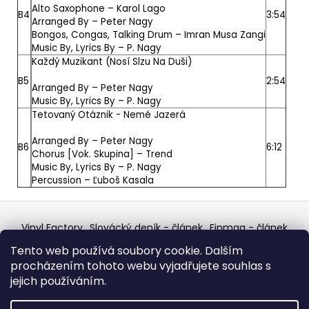
Alto Saxophone –
Karol Lago
B4
3:54
Arranged By –
Peter Nagy
Bongos, Congas, Talking Drum –
Imran Musa Zangi
Music By, Lyrics By –
P. Nagy
Každý Muzikant (Nosí Slzu Na Duši)
B5
2:54
Arranged By –
Peter Nagy
Music By, Lyrics By –
P. Nagy
Tetovaný Otáznik - Nemé Jazerá
Arranged By –
Peter Nagy
B6
6:12
Chorus [Vok. Skupina] –
Trend
Music By, Lyrics By –
P. Nagy
Percussion –
Ľuboš Kasala
Z
á
Vinyl Factory
Slovácký deník - článek
Finmag - článek
p
W Records Mixcloud
Eastalgia
YouTube Profile
Tento web používá soubory cookie. Dalším
Discogs Profile
Facebook
výběr z hroznů
a
procházením tohoto webu vyjadřujete souhlas s
Top prodejce mincí
Aukro
t
jejich používáním.
í