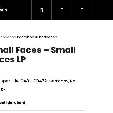
Hledat
Přihlášení
Nákupní
ŠENSTVÍ
HODNOCENÍ STAVU
O NÁS
ČLÁN
košík
rné
odnoceno
Podrobnosti hodnocení
cení
all Faces – Small
ktu
ces LP
ček.
uper – 1M 048 - 90472, Germany, Re
X-
Následující
sti doručení