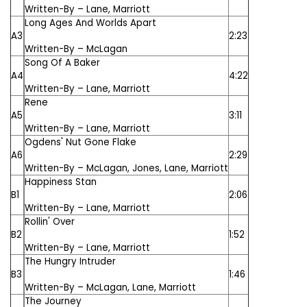
Written-By –
Lane
,
Marriott
Long Ages And Worlds Apart
A3
2:23
Written-By –
McLagan
Song Of A Baker
A4
4:22
Written-By –
Lane
,
Marriott
Rene
A5
3:11
Written-By –
Lane
,
Marriott
Ogdens' Nut Gone Flake
A6
2:29
Written-By –
McLagan
,
Jones
,
Lane
,
Marriott
Happiness Stan
B1
2:06
Written-By –
Lane
,
Marriott
Rollin' Over
B2
1:52
Written-By –
Lane
,
Marriott
The Hungry Intruder
B3
1:46
Written-By –
McLagan
,
Lane
,
Marriott
The Journey