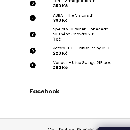
Törr – Armageddon LP
350 Kč
ABBA – The Visitors LP
390 Kč
Spejbl & Hurvínek – Abeceda
Slušného Chování 2LP
1 Kč
Jethro Tull – Catfish Rising MC
220 Kč
Various ‎– Ulice Swingu 2LP box
290 Kč
Facebook
Z
á
Vinyl Factory
Slovácký deník - článek
F