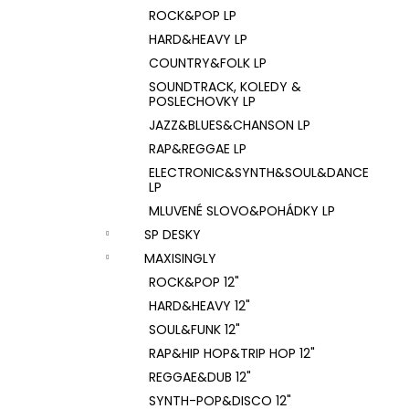
ROCK&POP LP
HARD&HEAVY LP
COUNTRY&FOLK LP
SOUNDTRACK, KOLEDY &
POSLECHOVKY LP
JAZZ&BLUES&CHANSON LP
RAP&REGGAE LP
ELECTRONIC&SYNTH&SOUL&DANCE
LP
MLUVENÉ SLOVO&POHÁDKY LP
SP DESKY
MAXISINGLY
ROCK&POP 12"
HARD&HEAVY 12"
SOUL&FUNK 12"
RAP&HIP HOP&TRIP HOP 12"
REGGAE&DUB 12"
SYNTH-POP&DISCO 12"