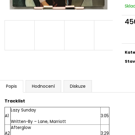
MARTIN KRATOCHVÍL & JAZZ Q ‎–
PINK FLOYD – TH
Skl
HODOKVAS (FEASTING) LP
OF DAWN CD
390 Kč
290 Kč
45
Měr
cena
Kate
Stav
Popis
Hodnocení
Diskuze
Tracklist
Lazy Sunday
A1
3:05
Written-By –
Lane
,
Marriott
Afterglow
A2
3:29