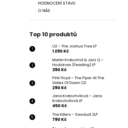
HODNOCENÍ STAVU
O NÁS
Top 10 produktů
U2 – The Joshua Tree LP
1 290 Kč
Martin Kratochvíl & Jazz Q ‎–
Hodokvas (Feasting) LP
390 Kč
Pink Floyd – The Piper At The
Gates Of Dawn CD
290 Kč
Jana Kratochvílová – Jana
Kratochvílová LP
450 Kč
The Killers – Sawdust 2LP
790 Kč