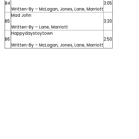
B4
3:05
Written-By –
McLagan
,
Jones
,
Lane
,
Marriott
Mad John
B5
3:20
Written-By –
Lane
,
Marriott
Happydaystoytown
B6
2:50
Written-By –
McLagan
,
Jones
,
Lane
,
Marriott