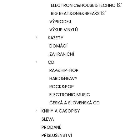
ELECTRONIC&HOUSE&TECHNO 12"
BIG BEAT&DNB&BREAKS 12"
VÝPRODEJ
VÝKUP VINYLŮ
KAZETY
DOMÁCÍ
ZAHRANIČNÍ
CD
RAP&HIP-HOP
HARD&HEAVY
ROCK&POP
ELECTRONIC MUSIC
ČESKÁ A SLOVENSKÁ CD
KNIHY A ČASOPISY
SLEVA
PRODANÉ
PŘÍSLUŠENSTVÍ