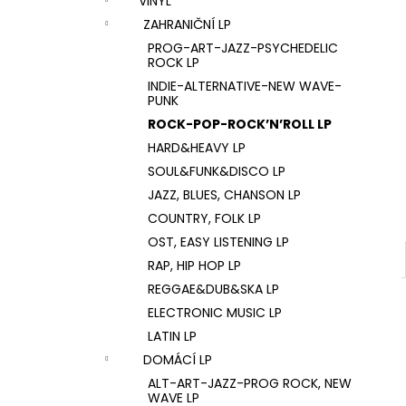
VINYL
U2 – THE JOSHUA TREE LP
l
ZAHRANIČNÍ LP
1 290 Kč
PROG-ART-JAZZ-PSYCHEDELIC
ROCK LP
INDIE-ALTERNATIVE-NEW WAVE-
PUNK
ROCK-POP-ROCK’N’ROLL LP
HARD&HEAVY LP
SOUL&FUNK&DISCO LP
JAZZ, BLUES, CHANSON LP
COUNTRY, FOLK LP
OST, EASY LISTENING LP
RAP, HIP HOP LP
REGGAE&DUB&SKA LP
ELECTRONIC MUSIC LP
LATIN LP
DOMÁCÍ LP
ALT-ART-JAZZ-PROG ROCK, NEW
WAVE LP