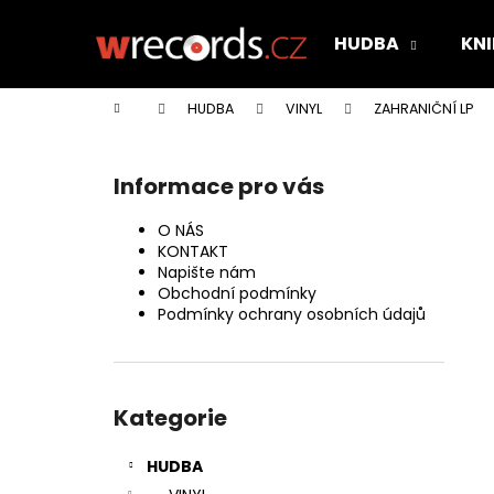
K
Přejít
na
o
HUDBA
KNI
obsah
Zpět
Zpět
š
do
do
í
Domů
HUDBA
VINYL
ZAHRANIČNÍ LP
k
obchodu
obchodu
P
o
Informace pro vás
s
t
O NÁS
r
KONTAKT
Napište nám
a
Obchodní podmínky
n
Podmínky ochrany osobních údajů
n
í
Přeskočit
p
kategorie
Kategorie
a
n
HUDBA
e