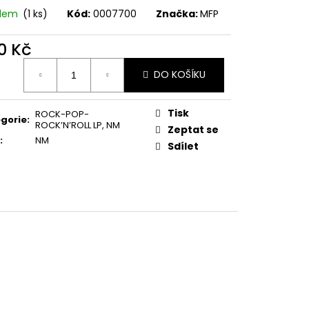
E PIPER AT THE GATES
adem
(1 ks)
Kód:
0007700
Značka:
MFP
0 Kč
ná
DO KOŠÍKU
:
Tisk
ROCK-POP-
gorie
:
ROCK’N’ROLL LP
,
NM
Zeptat se
:
NM
Sdílet