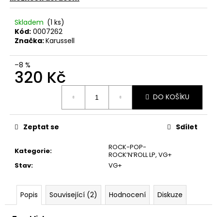
č
u
j
Skladem
(1 ks)
Kód:
0007262
e
Značka:
Karussell
m
e
–8 %
320 Kč
JETHRO
Měrná
TULL
DO KOŠÍKU
cena:
–
CATFISH
RISING
MC
Zeptat se
Sdílet
220
Kč
ROCK-POP-
Kategorie
:
ROCK’N’ROLL LP
,
VG+
Stav
:
VG+
Popis
Související (2)
Hodnocení
Diskuze