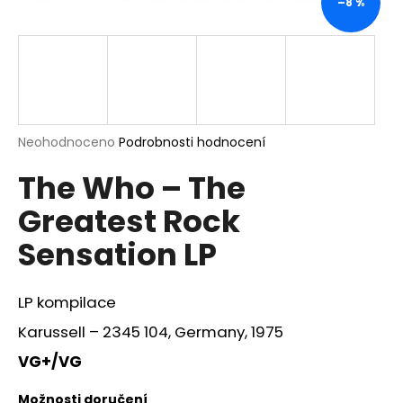
–8 %
a
j
í
t
?
Průměrné
Neohodnoceno
Podrobnosti hodnocení
hodnocení
The Who – The
produktu
je
HLEDAT
Greatest Rock
0,0
z
Sensation LP
5
hvězdiček.
D
LP kompilace
o
p
Karussell – 2345 104, Germany, 1975
o
VG+/VG
r
u
Možnosti doručení