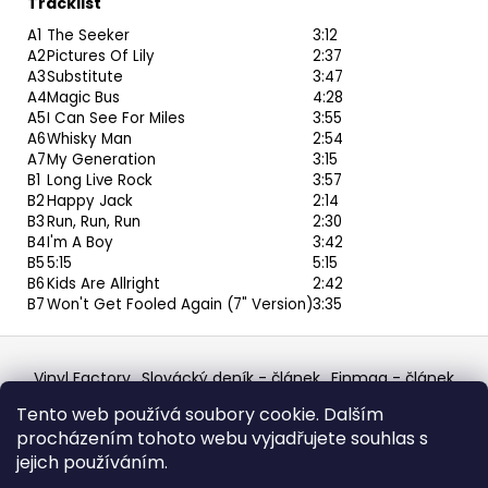
Tracklist
A1
The Seeker
3:12
A2
Pictures Of Lily
2:37
A3
Substitute
3:47
A4
Magic Bus
4:28
A5
I Can See For Miles
3:55
A6
Whisky Man
2:54
A7
My Generation
3:15
B1
Long Live Rock
3:57
B2
Happy Jack
2:14
B3
Run, Run, Run
2:30
B4
I'm A Boy
3:42
B5
5:15
5:15
B6
Kids Are Allright
2:42
B7
Won't Get Fooled Again (7" Version)
3:35
Z
á
Vinyl Factory
Slovácký deník - článek
Finmag - článek
p
W Records Mixcloud
Eastalgia
YouTube Profile
Tento web používá soubory cookie. Dalším
Discogs Profile
Facebook
výběr z hroznů
a
procházením tohoto webu vyjadřujete souhlas s
Top prodejce mincí
Aukro
t
jejich používáním.