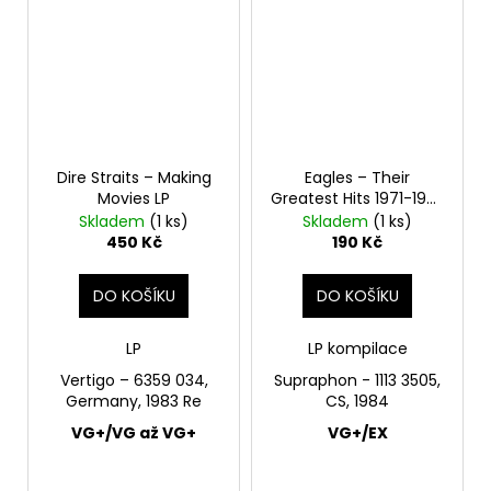
Dire Straits – Making
Eagles – Their
Movies LP
Greatest Hits 1971-1975
LP
Skladem
(1 ks)
Skladem
(1 ks)
450 Kč
190 Kč
DO KOŠÍKU
DO KOŠÍKU
LP
LP kompilace
Vertigo – 6359 034,
Supraphon - 1113 3505,
Germany, 1983 Re
CS, 1984
VG+/VG až VG+
VG+/EX