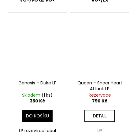
Genesis – Duke LP
Queen – Sheer Heart
Attack LP
Skladem
(1 ks)
Rezervace
350 Kč
790 Kč
DO KOŠÍKU
DETAIL
LP rozevírací obal
LP