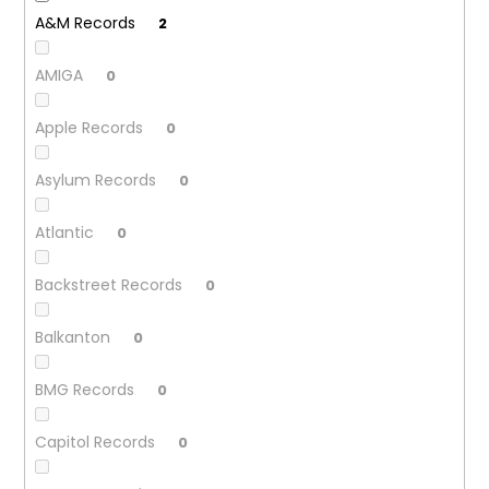
č
A&M Records
u
2
j
e
AMIGA
0
m
e
Apple Records
0
Asylum Records
0
THE
KILLERS
–
Atlantic
0
SAWDUST
2LP
Backstreet Records
0
790
Kč
Balkanton
0
BMG Records
0
Capitol Records
0