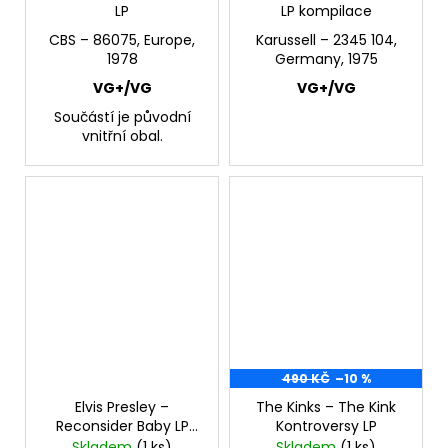
LP
LP kompilace
CBS – 86075, Europe,
Karussell – 2345 104,
1978
Germany, 1975
VG+/VG
VG+/VG
Součástí je původní
vnitřní obal.
490 KČ
–10 %
Elvis Presley –
The Kinks – The Kink
Reconsider Baby LP
Kontroversy LP
blue
Skladem
(1 ks)
Skladem
(1 ks)