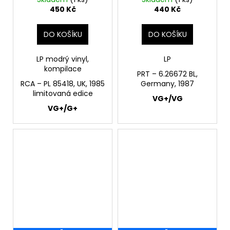
450 Kč
440 Kč
DO KOŠÍKU
DO KOŠÍKU
LP modrý vinyl,
LP
kompilace
PRT – 6.26672 BL,
RCA ‎– PL 85418, UK, 1985
Germany, 1987
limitovaná edice
VG+/VG
VG+/G+