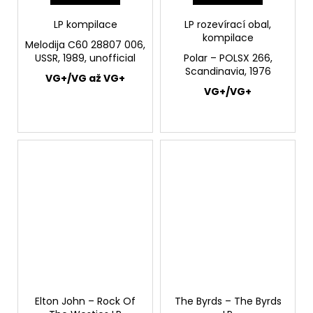
LP kompilace
LP rozevírací obal,
kompilace
Melodija C60 28807 006,
USSR, 1989, unofficial
Polar – POLSX 266,
Scandinavia, 1976
VG+/VG až VG+
VG+/VG+
Elton John – Rock Of
The Byrds ‎– The Byrds