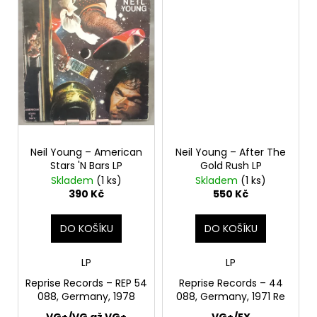
Neil Young – American
Neil Young – After The
Stars 'N Bars LP
Gold Rush LP
Skladem
(1 ks)
Skladem
(1 ks)
390 Kč
550 Kč
DO KOŠÍKU
DO KOŠÍKU
LP
LP
Reprise Records – REP 54
Reprise Records – 44
088, Germany, 1978
088, Germany, 1971 Re
VG+/VG až VG+
VG+/EX