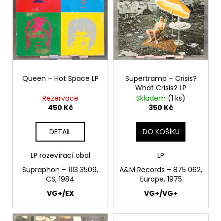
i
s
p
r
o
d
Queen – Hot Space LP
Supertramp – Crisis?
u
What Crisis? LP
k
Rezervace
Skladem
(1 ks)
t
450 Kč
350 Kč
ů
DETAIL
DO KOŠÍKU
LP rozevírací obal
LP
Supraphon – 1113 3509,
A&M Records – 875 062,
CS, 1984
Europe, 1975
VG+/EX
VG+/VG+