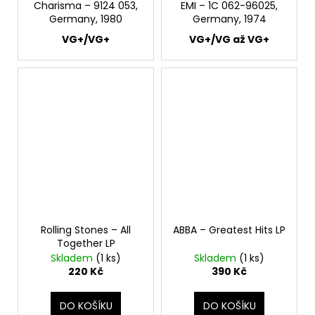
Charisma – 9124 053,
EMI ‎– 1C 062-96025,
Germany, 1980
Germany, 1974
VG+/VG+
VG+/VG až VG+
Rolling Stones – All
ABBA – Greatest Hits LP
Together LP
Skladem
(1 ks)
Skladem
(1 ks)
220 Kč
390 Kč
DO KOŠÍKU
DO KOŠÍKU