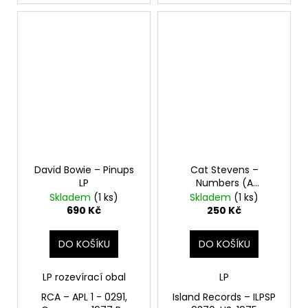
David Bowie – Pinups
Cat Stevens –
LP
Numbers (A
Pythagorean Theory
Skladem
(1 ks)
Skladem
(1 ks)
Tale) LP
690 Kč
250 Kč
DO KOŠÍKU
DO KOŠÍKU
LP rozevírací obal
LP
RCA – APL 1 - 0291,
Island Records – ILPSP