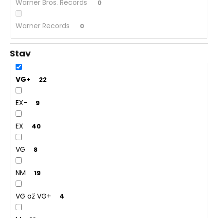
Warner Bros. Records
0
Warner Records
0
Stav
VG+
22
EX-
9
EX
40
VG
8
NM
19
VG až VG+
4