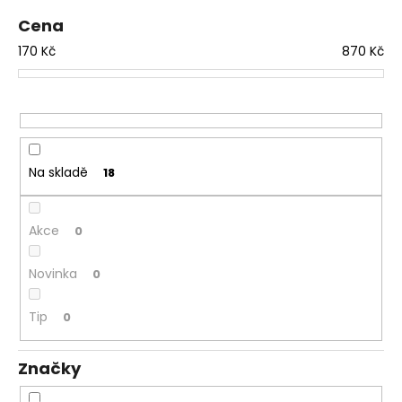
o
a
Cena
d
j
170
Kč
870
Kč
u
í
k
t
t
?
ů
Na skladě
18
HLEDAT
Akce
0
Novinka
0
D
o
Tip
0
p
o
r
Značky
u