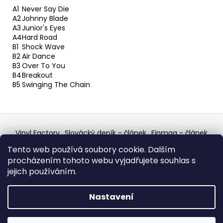
A1
Never Say Die
A2
Johnny Blade
A3
Junior's Eyes
A4
Hard Road
B1
Shock Wave
B2
Air Dance
B3
Over To You
B4
Breakout
B5
Swinging The Chain
Z
á
Vinyl Factory
Slovácký deník - článek
Finmag - článek
p
W Records Mixcloud
Eastalgia
YouTube Profile
Tento web používá soubory cookie. Dalším
Discogs Profile
Facebook
výběr z hroznů
a
procházením tohoto webu vyjadřujete souhlas s
Top prodejce mincí
Aukro
t
jejich používáním.
í
Vytvořil Shoptet
Nastavení
Copyright 2026
W Records - osvědčený prodejce
bazarových LP, MC, CD, komiksů atd.
. Všechna práva