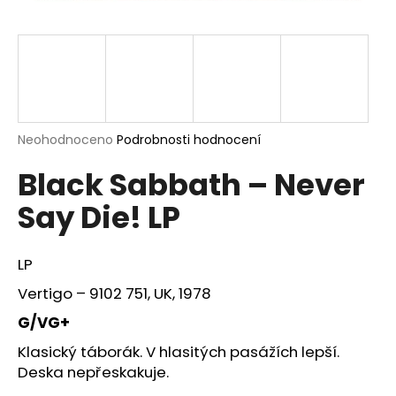
a
j
í
t
?
Průměrné
Neohodnoceno
Podrobnosti hodnocení
hodnocení
Black Sabbath – Never
produktu
je
HLEDAT
Say Die! LP
0,0
z
5
hvězdiček.
LP
D
Vertigo – 9102 751, UK, 1978
o
p
G/VG+
o
Klasický táborák. V hlasitých pasážích lepší.
r
Deska nepřeskakuje.
u