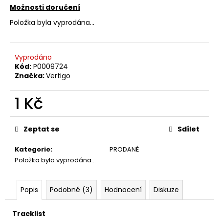
č
Možnosti doručení
u
j
Položka byla vyprodána…
e
m
e
Vyprodáno
Kód:
P0009724
Značka:
Vertigo
PINK
FLOYD
1 Kč
–
THE
Měrná
PIPER
cena:
AT
Zeptat se
Sdílet
THE
GATES
Kategorie
:
PRODANÉ
OF
DAWN
Položka byla vyprodána…
CD
290
Kč
Popis
Podobné (3)
Hodnocení
Diskuze
Tracklist