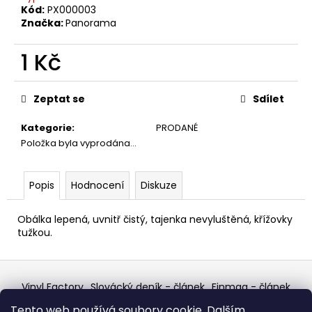
č
Kód:
PX000003
u
Značka:
Panorama
j
e
1 Kč
m
e
Měrná
cena:
Zeptat se
Sdílet
U2
Kategorie
:
PRODANÉ
–
THE
Položka byla vyprodána…
JOSHUA
TREE
LP
Popis
Hodnocení
Diskuze
1
290
Obálka lepená, uvnitř čistý, tajenka nevyluštěná, křížovky
Kč
tužkou.
Z
á
Vinyl Factory
Slovácký deník - článek
Finmag - článek
p
W Records Mixcloud
Eastalgia
YouTube Profile
Tento web používá soubory cookie. Dalším