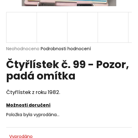
a
j
í
t
?
Průměrné
Neohodnoceno
Podrobnosti hodnocení
hodnocení
Čtyřlístek č. 99 - Pozor,
produktu
je
HLEDAT
padá omítka
0,0
z
5
hvězdiček.
Čtyřlístek z roku 1982.
D
o
Možnosti doručení
p
Položka byla vyprodána…
o
r
u
Vyprodáno