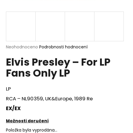
a
j
í
t
?
Průměrné
Neohodnoceno
Podrobnosti hodnocení
hodnocení
Elvis Presley – For LP
produktu
je
HLEDAT
Fans Only LP
0,0
z
5
hvězdiček.
LP
D
RCA ‎– NL90359, UK&Europe, 1989 Re
o
p
EX/EX
o
r
Možnosti doručení
u
Položka byla vyprodána…