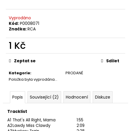
č
u
j
Vyprodáno
e
Kód:
P0008071
m
Značka:
RCA
e
1 Kč
ABBA
Měrná
–
cena:
THE
Zeptat se
Sdílet
VISITORS
LP
Kategorie
:
PRODANÉ
390
Položka byla vyprodána…
Kč
Popis
Související (2)
Hodnocení
Diskuze
Tracklist
A1
That's All Right, Mama
1:55
A2
Lawdy Miss Clawdy
2:09