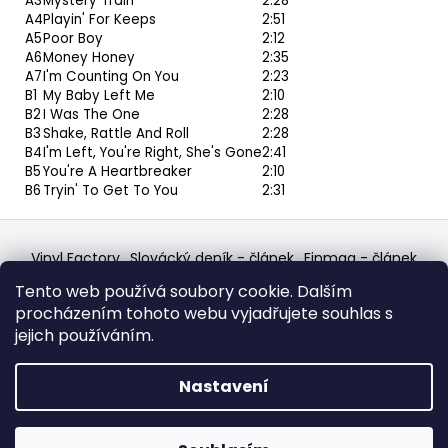
A3
Mystery Train
2:28
A4
Playin' For Keeps
2:51
A5
Poor Boy
2:12
A6
Money Honey
2:35
A7
I'm Counting On You
2:23
B1
My Baby Left Me
2:10
B2
I Was The One
2:28
B3
Shake, Rattle And Roll
2:28
B4
I'm Left, You're Right, She's Gone
2:41
B5
You're A Heartbreaker
2:10
B6
Tryin' To Get To You
2:31
Z
á
Vinyl Factory
Slovácký deník - článek
Finmag - článek
p
W Records Mixcloud
Eastalgia
YouTube Profile
Tento web používá soubory cookie. Dalším
Discogs Profile
Facebook
výběr z hroznů
a
procházením tohoto webu vyjadřujete souhlas s
Top prodejce mincí
Aukro
t
jejich používáním.
í
Vytvořil Shoptet
Nastavení
Copyright 2026
W Records - osvědčený prodejce
bazarových LP, MC, CD, komiksů atd.
. Všechna práva