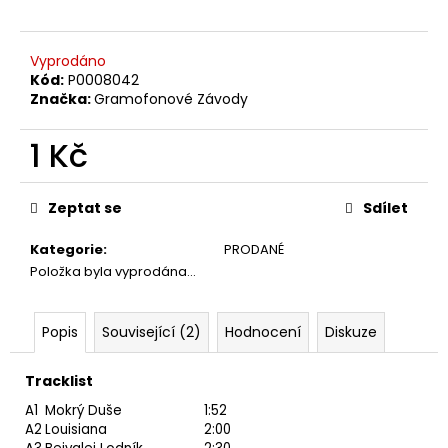
č
u
j
Vyprodáno
e
Kód:
P0008042
m
Značka:
Gramofonové Závody
e
1 Kč
MARTIN
Měrná
KRATOCHVÍL
cena:
&
Zeptat se
Sdílet
JAZZ
Q
Kategorie
:
PRODANÉ
‎–
Položka byla vyprodána…
HODOKVAS
(FEASTING)
LP
Popis
Související (2)
Hodnocení
Diskuze
390
Kč
Tracklist
A1
Mokrý Duše
1:52
A2
Louisiana
2:00