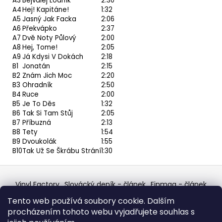
A3
Bejvalej Lodník
2:30
A4
Hej! Kapitáne!
1:32
A5
Jasný Jak Facka
2:06
A6
Překvápko
2:37
A7
Dvě Noty Půlový
2:00
A8
Hej, Tome!
2:05
A9
Já Kdysi V Dokách
2:18
B1
Jonatán
2:15
B2
Znám Jich Moc
2:20
B3
Ohradník
2:50
B4
Ruce
2:00
B5
Je To Děs
1:32
B6
Tak Si Tam Stůj
2:05
B7
Příbuzná
2:13
B8
Tety
1:54
B9
Dvoukolák
1:55
B10
Tak Už Se Škrábu Strání
1:30
Z
á
Vinyl Factory
Slovácký deník - článek
Finmag - článek
p
W Records Mixcloud
Eastalgia
YouTube Profile
Tento web používá soubory cookie. Dalším
Discogs Profile
Facebook
výběr z hroznů
a
procházením tohoto webu vyjadřujete souhlas s
Top prodejce mincí
Aukro