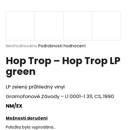
a
j
í
t
?
Průměrné
Neohodnoceno
Podrobnosti hodnocení
hodnocení
Hop Trop – Hop Trop LP
produktu
je
HLEDAT
green
0,0
z
5
hvězdiček.
LP zelený průhledný vinyl
D
Gramofonové Závody – L1 0001-1 311, CS, 1990
o
p
NM/EX
o
r
Možnosti doručení
u
Položka byla vyprodána…