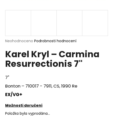
a
j
í
t
?
Průměrné
Neohodnoceno
Podrobnosti hodnocení
hodnocení
Karel Kryl – Carmina
produktu
je
HLEDAT
Resurrectionis 7"
0,0
z
5
hvězdiček.
7"
D
Bonton – 710017 - 7911, CS, 1990 Re
o
p
EX/VG+
o
r
Možnosti doručení
u
Položka byla vyprodána…