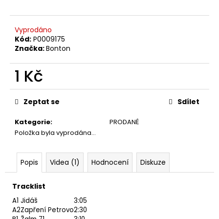
č
u
j
Vyprodáno
e
Kód:
P0009175
m
Značka:
Bonton
e
1 Kč
TÖRR
Měrná
–
cena:
ARMAGEDDON
Zeptat se
Sdílet
LP
350
Kategorie
:
PRODANÉ
Kč
Položka byla vyprodána…
Původně:
450
Kč
Popis
Videa (1)
Hodnocení
Diskuze
Tracklist
A1
Jidáš
3:05
A2
Zapření Petrovo
2:30