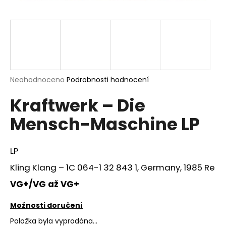
a
j
í
t
?
Průměrné
Neohodnoceno
Podrobnosti hodnocení
hodnocení
Kraftwerk – Die
produktu
je
HLEDAT
Mensch-Maschine LP
0,0
z
5
hvězdiček.
LP
D
Kling Klang – 1C 064-1 32 843 1, Germany, 1985 Re
o
p
VG+/VG až VG+
o
r
Možnosti doručení
u
Položka byla vyprodána…