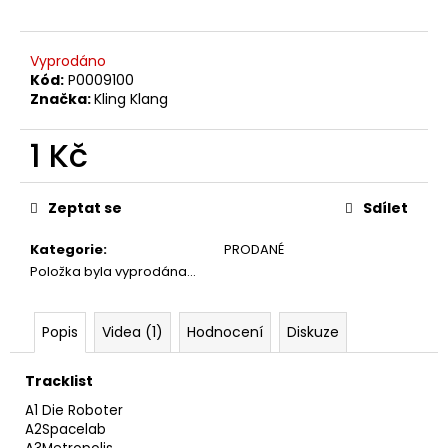
č
u
j
Vyprodáno
e
Kód:
P0009100
m
Značka:
Kling Klang
e
1 Kč
THE
Měrná
KILLERS
cena:
–
Zeptat se
Sdílet
SAWDUST
2LP
Kategorie
:
PRODANÉ
790
Položka byla vyprodána…
Kč
Popis
Videa (1)
Hodnocení
Diskuze
Tracklist
A1
Die Roboter
A2
Spacelab