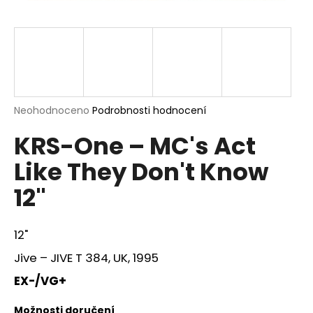
a
j
í
t
?
Průměrné
Neohodnoceno
Podrobnosti hodnocení
hodnocení
KRS-One – MC's Act
produktu
je
HLEDAT
Like They Don't Know
0,0
z
12"
5
hvězdiček.
D
12"
o
p
Jive ‎– JIVE T 384, UK, 1995
o
EX-/VG+
r
u
Možnosti doručení