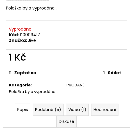
č
u
Položka byla vyprodána…
j
e
m
Vyprodáno
e
Kód:
P0009417
Značka:
Jive
ABBA
1 Kč
–
THE
Měrná
VISITORS
cena:
LP
Zeptat se
Sdílet
390
Kč
Kategorie
:
PRODANÉ
Položka byla vyprodána…
Popis
Podobné (5)
Videa (1)
Hodnocení
Diskuze