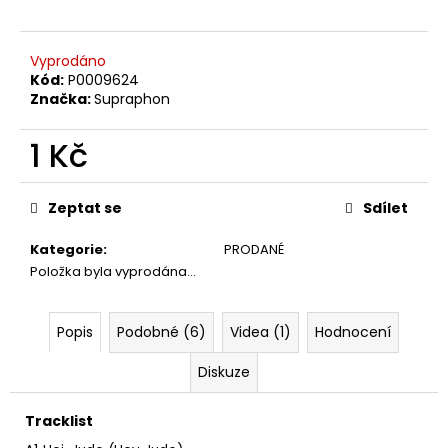
č
u
j
Vyprodáno
e
Kód:
P0009624
m
Značka:
Supraphon
e
1 Kč
THE
Měrná
KILLERS
cena:
–
Zeptat se
Sdílet
SAWDUST
2LP
Kategorie
:
PRODANÉ
790
Položka byla vyprodána…
Kč
Popis
Podobné (6)
Videa (1)
Hodnocení
Diskuze
Tracklist