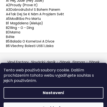
A1
Hej, Jude (Hey Jude)
A2
Proudy (Prove It)
A3
Dobrodružství S Bohem Panem
A4
Tak Dej Se K Nám A Projdem Svět
A5
Modlitba Pro Martu
B1
Magdalena (Aleluja)
B2
Ring - O - Ding
B3
Mama
B4
Ne
B5
Balada O Kornetovi A Dívce
B6
Všechny Bolesti Utiší Láska
Z
á
Vinyl Factory
Slovácký deník - článek
Finmag - článek
p
W Records Mixcloud
Eastalgia
YouTube Profile
Tento web používá soubory cookie. Dalším
Discogs Profile
Facebook
výběr z hroznů
a
procházením tohoto webu vyjadřujete souhlas s
Top prodejce mincí
Aukro
t
jejich používáním.
í
Vytvořil Shoptet
Nastavení
Copyright 2026
W Records - osvědčený prodejce
bazarových LP, MC, CD, komiksů atd.
. Všechna práva