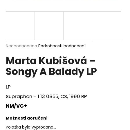
a
j
í
t
?
Průměrné
Neohodnoceno
Podrobnosti hodnocení
hodnocení
Marta Kubišová –
produktu
je
HLEDAT
Songy A Balady LP
0,0
z
5
hvězdiček.
LP
D
Supraphon – 1 13 0855, CS, 1990 RP
o
p
NM/VG+
o
r
Možnosti doručení
u
Položka byla vyprodána…