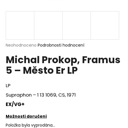
a
j
í
t
?
Průměrné
Neohodnoceno
Podrobnosti hodnocení
hodnocení
Michal Prokop, Framus
produktu
je
HLEDAT
5 – Město Er LP
0,0
z
5
hvězdiček.
LP
D
Supraphon ‎– 1 13 1069, CS, 1971
o
p
EX/VG+
o
r
Možnosti doručení
u
Položka byla vyprodána…