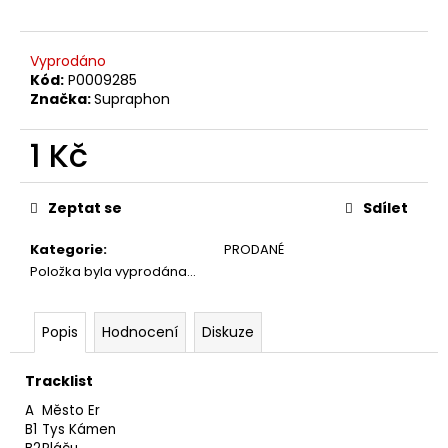
č
u
j
Vyprodáno
e
Kód:
P0009285
m
Značka:
Supraphon
e
1 Kč
JETHRO
Měrná
TULL
cena:
–
Zeptat se
Sdílet
CATFISH
RISING
Kategorie
:
PRODANÉ
MC
Položka byla vyprodána…
220
Kč
Popis
Hodnocení
Diskuze
Tracklist
A
Město Er
B1
Tys Kámen