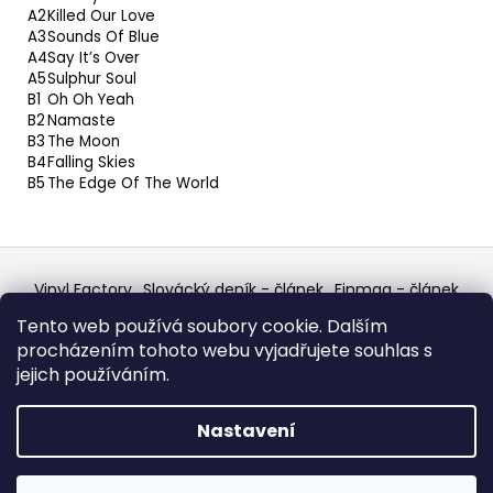
A2
Killed Our Love
A3
Sounds Of Blue
A4
Say It’s Over
A5
Sulphur Soul
B1
Oh Oh Yeah
B2
Namaste
B3
The Moon
B4
Falling Skies
B5
The Edge Of The World
Z
á
Vinyl Factory
Slovácký deník - článek
Finmag - článek
p
W Records Mixcloud
Eastalgia
YouTube Profile
Tento web používá soubory cookie. Dalším
Discogs Profile
Facebook
výběr z hroznů
a
procházením tohoto webu vyjadřujete souhlas s
Top prodejce mincí
Aukro
t
jejich používáním.
í
Vytvořil Shoptet
Nastavení
Copyright 2026
W Records - osvědčený prodejce
bazarových LP, MC, CD, komiksů atd.
. Všechna práva