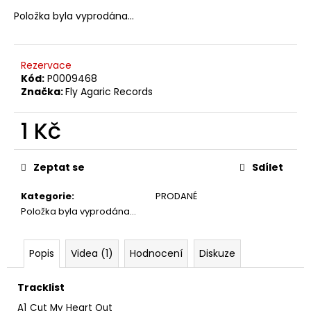
č
u
Položka byla vyprodána…
j
e
m
Rezervace
e
Kód:
P0009468
Značka:
Fly Agaric Records
SPEJBL
1 Kč
&
HURVÍNEK
Měrná
–
cena:
ABECEDA
Zeptat se
Sdílet
SLUŠNÉHO
CHOVÁNÍ
Kategorie
:
PRODANÉ
2LP
Položka byla vyprodána…
1
Kč
Popis
Videa (1)
Hodnocení
Diskuze
Tracklist
A1
Cut My Heart Out