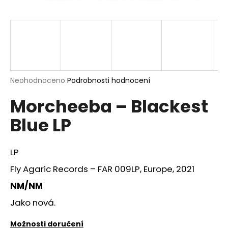
a
j
í
t
?
Průměrné
Neohodnoceno
Podrobnosti hodnocení
hodnocení
Morcheeba – Blackest
produktu
je
HLEDAT
Blue LP
0,0
z
5
hvězdiček.
LP
D
Fly Agaric Records – FAR 009LP, Europe, 2021
o
p
NM/NM
o
Jako nová.
r
u
Možnosti doručení