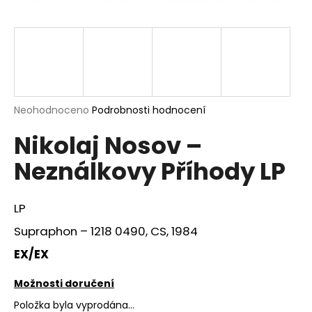
a
j
í
t
?
Průměrné
Neohodnoceno
Podrobnosti hodnocení
hodnocení
Nikolaj Nosov ‎–
produktu
je
HLEDAT
Neználkovy Příhody LP
0,0
z
5
hvězdiček.
LP
D
Supraphon ‎– 1218 0490, CS, 1984
o
p
EX/EX
o
r
Možnosti doručení
u
Položka byla vyprodána…