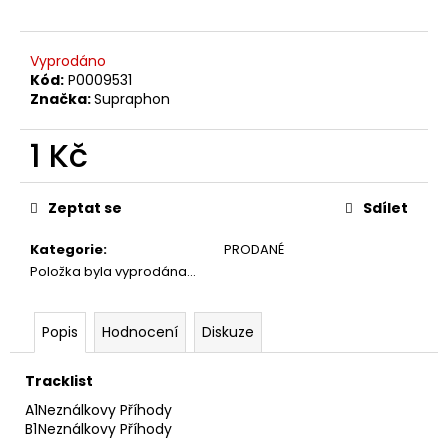
č
u
j
Vyprodáno
e
Kód:
P0009531
m
Značka:
Supraphon
e
1 Kč
TÖRR
Měrná
–
cena:
ARMAGEDDON
Zeptat se
Sdílet
LP
350
Kategorie
:
PRODANÉ
Kč
Položka byla vyprodána…
Původně:
450
Kč
Popis
Hodnocení
Diskuze
Tracklist
A1
Neználkovy Příhody
B1
Neználkovy Příhody