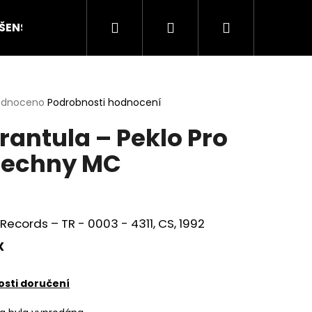
Hledat
Přihlášení
Nákupní
ŠENSTVÍ
HODNOCENÍ STAVU
O NÁS
ČLÁN
košík
rné
odnoceno
Podrobnosti hodnocení
cení
rantula – Peklo Pro
ktu
echny MC
ček.
Records – TR - 0003 - 4311, CS, 1992
X
Následující
sti doručení