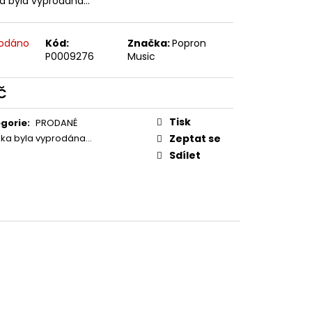
ka byla vyprodána…
E PIPER AT THE GATES
odáno
Kód:
Značka:
Popron
P0009276
Music
č
ná
:
Tisk
gorie
:
PRODANÉ
žka byla vyprodána…
Zeptat se
Sdílet