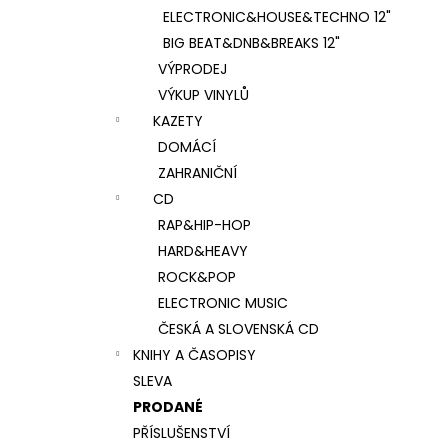
ELECTRONIC&HOUSE&TECHNO 12"
BIG BEAT&DNB&BREAKS 12"
VÝPRODEJ
VÝKUP VINYLŮ
KAZETY
DOMÁCÍ
ZAHRANIČNÍ
CD
RAP&HIP-HOP
HARD&HEAVY
ROCK&POP
ELECTRONIC MUSIC
ČESKÁ A SLOVENSKÁ CD
KNIHY A ČASOPISY
SLEVA
PRODANÉ
PŘÍSLUŠENSTVÍ