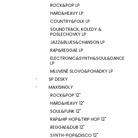
ROCK&POP LP
HARD&HEAVY LP
COUNTRY&FOLK LP
SOUNDTRACK, KOLEDY &
POSLECHOVKY LP
JAZZ&BLUES&CHANSON LP
RAP&REGGAE LP
ELECTRONIC&SYNTH&SOUL&DANCE
LP
MLUVENÉ SLOVO&POHÁDKY LP
SP DESKY
MAXISINGLY
ROCK&POP 12"
HARD&HEAVY 12"
SOUL&FUNK 12"
RAP&HIP HOP&TRIP HOP 12"
REGGAE&DUB 12"
SYNTH-POP&DISCO 12"