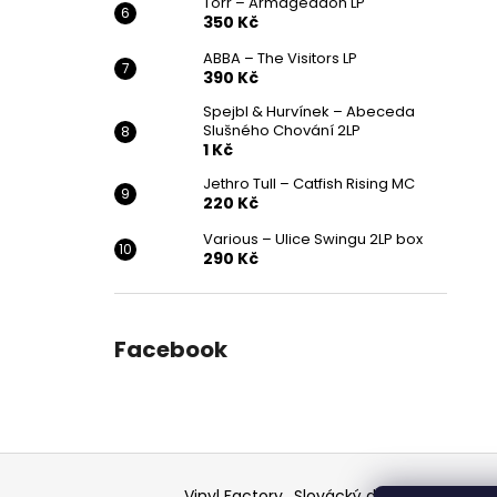
Törr – Armageddon LP
350 Kč
ABBA – The Visitors LP
390 Kč
Spejbl & Hurvínek – Abeceda
Slušného Chování 2LP
1 Kč
Jethro Tull – Catfish Rising MC
220 Kč
Various ‎– Ulice Swingu 2LP box
290 Kč
Facebook
Z
á
Vinyl Factory
Slovácký deník - článek
F