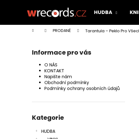
K
Přejít
na
o
HUDBA
KNI
obsah
Zpět
Zpět
š
do
do
í
Domů
PRODANÉ
Tarantula – Peklo Pro Vše
k
obchodu
obchodu
P
o
Informace pro vás
s
t
O NÁS
r
KONTAKT
Napište nám
a
Obchodní podmínky
n
Podmínky ochrany osobních údajů
n
í
Přeskočit
p
kategorie
Kategorie
a
n
HUDBA
e