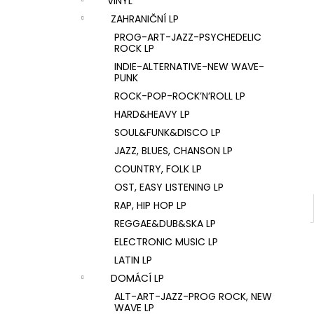
VINYL
U2 – THE JOSHUA TREE LP
l
ZAHRANIČNÍ LP
1 290 Kč
PROG-ART-JAZZ-PSYCHEDELIC
ROCK LP
INDIE-ALTERNATIVE-NEW WAVE-
PUNK
ROCK-POP-ROCK’N’ROLL LP
HARD&HEAVY LP
SOUL&FUNK&DISCO LP
JAZZ, BLUES, CHANSON LP
COUNTRY, FOLK LP
OST, EASY LISTENING LP
RAP, HIP HOP LP
REGGAE&DUB&SKA LP
ELECTRONIC MUSIC LP
LATIN LP
DOMÁCÍ LP
ALT-ART-JAZZ-PROG ROCK, NEW
WAVE LP