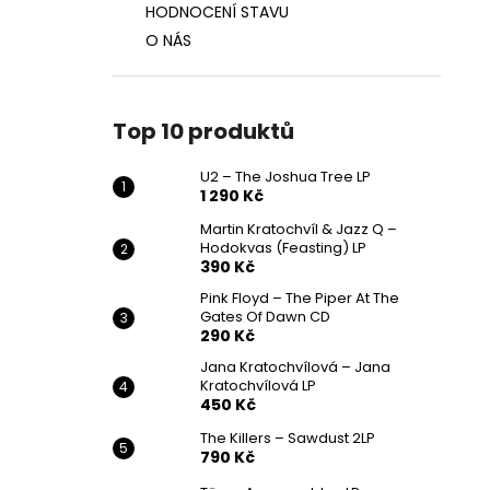
HODNOCENÍ STAVU
O NÁS
Top 10 produktů
U2 – The Joshua Tree LP
1 290 Kč
Martin Kratochvíl & Jazz Q ‎–
Hodokvas (Feasting) LP
390 Kč
Pink Floyd – The Piper At The
Gates Of Dawn CD
290 Kč
Jana Kratochvílová – Jana
Kratochvílová LP
450 Kč
The Killers – Sawdust 2LP
790 Kč