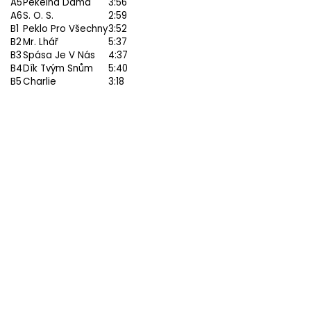
A5
Pekelná Dáma
3:56
A6
S. O. S.
2:59
B1
Peklo Pro Všechny
3:52
B2
Mr. Lhář
5:37
B3
Spása Je V Nás
4:37
B4
Dík Tvým Snům
5:40
B5
Charlie
3:18