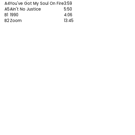
A4
You've Got My Soul On Fire
3:59
A5
Ain't No Justice
5:50
B1
1990
4:06
B2
Zoom
13:45