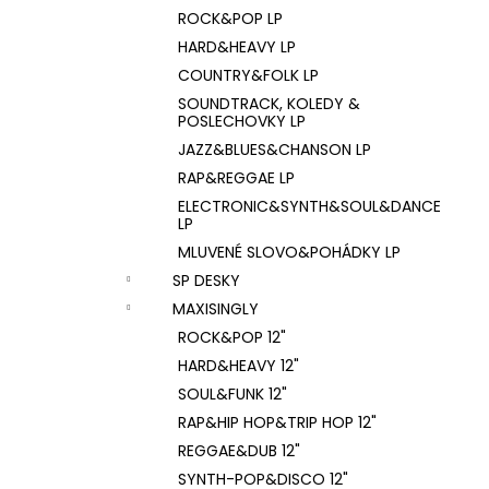
ROCK&POP LP
HARD&HEAVY LP
COUNTRY&FOLK LP
SOUNDTRACK, KOLEDY &
POSLECHOVKY LP
JAZZ&BLUES&CHANSON LP
RAP&REGGAE LP
ELECTRONIC&SYNTH&SOUL&DANCE
LP
MLUVENÉ SLOVO&POHÁDKY LP
SP DESKY
MAXISINGLY
ROCK&POP 12"
HARD&HEAVY 12"
SOUL&FUNK 12"
RAP&HIP HOP&TRIP HOP 12"
REGGAE&DUB 12"
SYNTH-POP&DISCO 12"