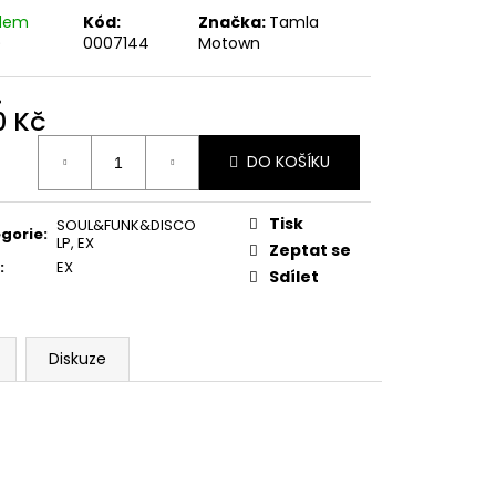
E PIPER AT THE GATES
adem
Kód:
Značka:
Tamla
)
0007144
Motown
%
0 Kč
ná
DO KOŠÍKU
:
Tisk
SOUL&FUNK&DISCO
gorie
:
LP
,
EX
Zeptat se
:
EX
Sdílet
Diskuze