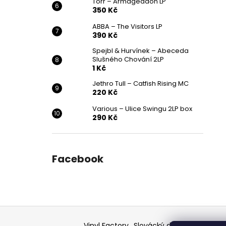
Törr – Armageddon LP
350 Kč
ABBA – The Visitors LP
390 Kč
Spejbl & Hurvínek – Abeceda
Slušného Chování 2LP
1 Kč
Jethro Tull – Catfish Rising MC
220 Kč
Various ‎– Ulice Swingu 2LP box
290 Kč
Facebook
Z
á
Vinyl Factory
Slovácký deník - článek
F