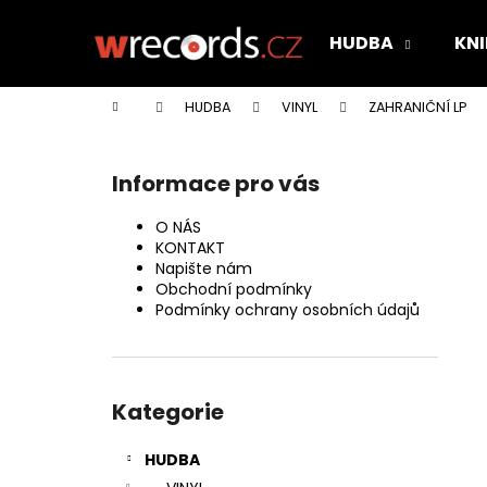
K
Přejít
na
o
HUDBA
KNI
obsah
Zpět
Zpět
š
do
do
í
Domů
HUDBA
VINYL
ZAHRANIČNÍ LP
k
obchodu
obchodu
P
o
Informace pro vás
s
t
O NÁS
r
KONTAKT
Napište nám
a
Obchodní podmínky
n
Podmínky ochrany osobních údajů
n
í
Přeskočit
p
kategorie
Kategorie
a
n
HUDBA
e