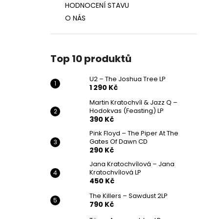
HODNOCENÍ STAVU
O NÁS
Top 10 produktů
U2 – The Joshua Tree LP
1 290 Kč
Martin Kratochvíl & Jazz Q ‎–
Hodokvas (Feasting) LP
390 Kč
Pink Floyd – The Piper At The
Gates Of Dawn CD
290 Kč
Jana Kratochvílová – Jana
Kratochvílová LP
450 Kč
The Killers – Sawdust 2LP
790 Kč