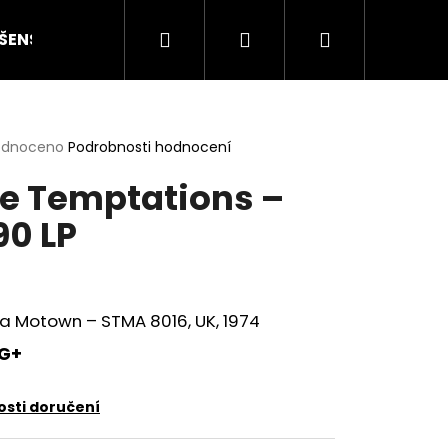
Hledat
Přihlášení
Nákupní
ŠENSTVÍ
HODNOCENÍ STAVU
O NÁS
ČLÁN
košík
rné
odnoceno
Podrobnosti hodnocení
cení
e Temptations –
ktu
90 LP
ček.
a Motown – STMA 8016, UK, 1974
G+
Následující
sti doručení