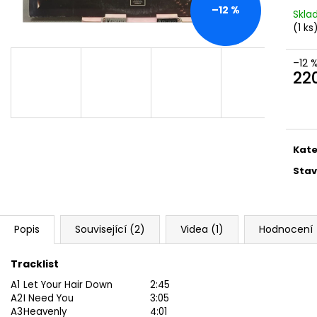
MARTIN KRATOCHVÍL & JAZZ Q ‎–
PINK FLOYD – TH
–12 %
Skl
HODOKVAS (FEASTING) LP
OF DAWN CD
(1 ks
390 Kč
290 Kč
–12 
22
Měr
cena
Kate
Stav
Popis
Související (2)
Videa (1)
Hodnocení
Tracklist
A1
Let Your Hair Down
2:45
A2
I Need You
3:05
A3
Heavenly
4:01