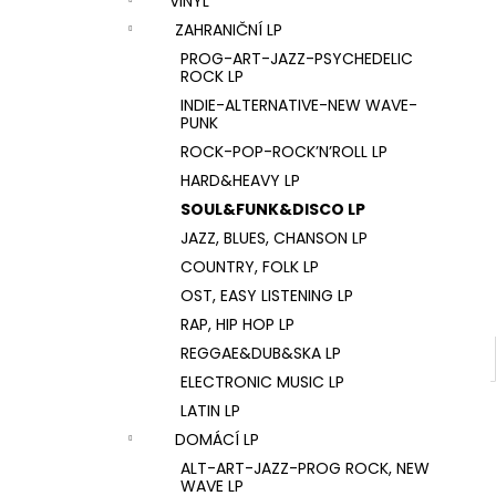
VINYL
U2 – THE JOSHUA TREE LP
l
ZAHRANIČNÍ LP
1 290 Kč
PROG-ART-JAZZ-PSYCHEDELIC
ROCK LP
INDIE-ALTERNATIVE-NEW WAVE-
PUNK
ROCK-POP-ROCK’N’ROLL LP
HARD&HEAVY LP
SOUL&FUNK&DISCO LP
JAZZ, BLUES, CHANSON LP
COUNTRY, FOLK LP
OST, EASY LISTENING LP
RAP, HIP HOP LP
REGGAE&DUB&SKA LP
ELECTRONIC MUSIC LP
LATIN LP
DOMÁCÍ LP
ALT-ART-JAZZ-PROG ROCK, NEW
WAVE LP