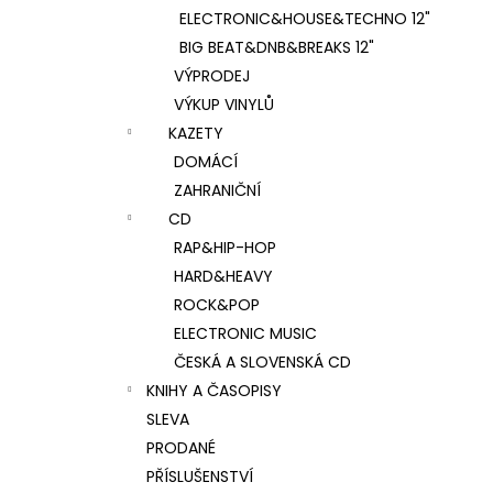
ELECTRONIC&HOUSE&TECHNO 12"
BIG BEAT&DNB&BREAKS 12"
VÝPRODEJ
VÝKUP VINYLŮ
KAZETY
DOMÁCÍ
ZAHRANIČNÍ
CD
RAP&HIP-HOP
HARD&HEAVY
ROCK&POP
ELECTRONIC MUSIC
ČESKÁ A SLOVENSKÁ CD
KNIHY A ČASOPISY
SLEVA
PRODANÉ
PŘÍSLUŠENSTVÍ