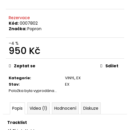
č
u
j
Rezervace
e
Kód:
0007802
m
Značka:
Popron
e
–4 %
950 Kč
THE
KILLERS
Měrná
–
cena:
SAWDUST
Zeptat se
Sdílet
2LP
790
Kategorie
:
VINYL
,
EX
Kč
Stav
:
EX
Položka byla vyprodána…
Popis
Videa (1)
Hodnocení
Diskuze
Tracklist