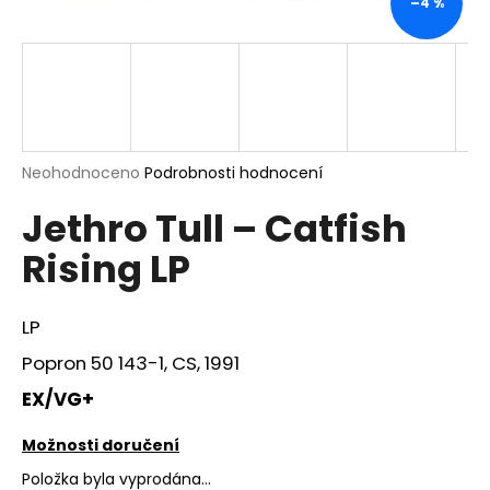
–4 %
a
j
í
t
?
Průměrné
Neohodnoceno
Podrobnosti hodnocení
hodnocení
Jethro Tull – Catfish
produktu
je
HLEDAT
Rising LP
0,0
z
5
hvězdiček.
LP
D
Popron 50 143-1, CS, 1991
o
p
EX/VG+
o
r
Možnosti doručení
u
Položka byla vyprodána…