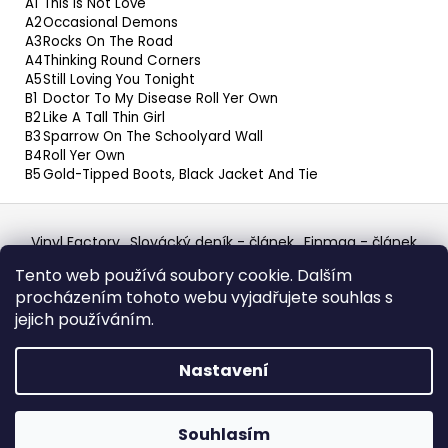
A1
This Is Not Love
A2
Occasional Demons
A3
Rocks On The Road
A4
Thinking Round Corners
A5
Still Loving You Tonight
B1
Doctor To My Disease Roll Yer Own
B2
Like A Tall Thin Girl
B3
Sparrow On The Schoolyard Wall
B4
Roll Yer Own
B5
Gold-Tipped Boots, Black Jacket And Tie
Z
á
Vinyl Factory
Slovácký deník - článek
Finmag - článek
p
W Records Mixcloud
Eastalgia
YouTube Profile
Tento web používá soubory cookie. Dalším
Discogs Profile
Facebook
výběr z hroznů
a
procházením tohoto webu vyjadřujete souhlas s
Top prodejce mincí
Aukro
t
jejich používáním.
í
Vytvořil Shoptet
Nastavení
Copyright 2026
W Records - osvědčený prodejce
bazarových LP, MC, CD, komiksů atd.
. Všechna práva
Souhlasím
vyhrazena.