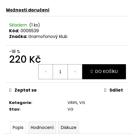
č
u
Možnosti doručení
j
e
Skladem
(1 ks)
m
Kód:
0006539
e
Značka:
Gramofonový klub
TÖRR
–18 %
220 Kč
–
ARMAGEDDON
Měrná
LP
DO KOŠÍKU
cena:
350
Kč
Původně:
Zeptat se
Sdílet
450
Kč
Kategorie
:
VINYL
,
VG
Stav
:
VG
Popis
Hodnocení
Diskuze