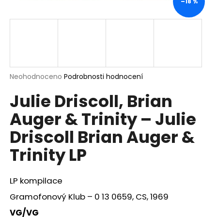
–18 %
a
j
í
t
?
Průměrné
Neohodnoceno
Podrobnosti hodnocení
hodnocení
Julie Driscoll, Brian
produktu
je
HLEDAT
Auger & Trinity ‎– Julie
0,0
z
Driscoll Brian Auger &
5
hvězdiček.
Trinity LP
D
o
p
LP kompilace
o
r
Gramofonový Klub ‎– 0 13 0659, CS, 1969
u
VG/VG