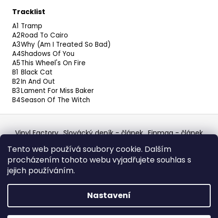
Tracklist
A1
Tramp
A2
Road To Cairo
A3
Why (Am I Treated So Bad)
A4
Shadows Of You
A5
This Wheel's On Fire
B1
Black Cat
B2
In And Out
B3
Lament For Miss Baker
B4
Season Of The Witch
Z
á
Vinyl Factory
Slovácký deník - článek
Finmag - článek
p
W Records Mixcloud
Eastalgia
YouTube Profile
Tento web používá soubory cookie. Dalším
Discogs Profile
Facebook
výběr z hroznů
a
procházením tohoto webu vyjadřujete souhlas s
Top prodejce mincí
Aukro
t
jejich používáním.
í
Vytvořil Shoptet
Nastavení
Copyright 2026
W Records - osvědčený prodejce
bazarových LP, MC, CD, komiksů atd.
. Všechna práva