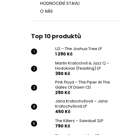
HODNOCENÍ STAVU
O NÁS
Top 10 produktů
U2 – The Joshua Tree LP
1 290 Kč
Martin Kratochvíl & Jazz Q ‎–
Hodokvas (Feasting) LP
390 Kč
Pink Floyd – The Piper At The
Gates Of Dawn CD
290 Kč
Jana Kratochvílová – Jana
Kratochvílová LP
450 Kč
The Killers – Sawdust 2LP
790 Kč