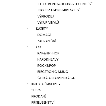
ELECTRONIC&HOUSE&TECHNO 12"
BIG BEAT&DNB&BREAKS 12"
VÝPRODEJ
VÝKUP VINYLŮ
KAZETY
DOMÁCÍ
ZAHRANIČNÍ
CD
RAP&HIP-HOP
HARD&HEAVY
ROCK&POP
ELECTRONIC MUSIC
ČESKÁ A SLOVENSKÁ CD
KNIHY A ČASOPISY
SLEVA
PRODANÉ
PŘÍSLUŠENSTVÍ