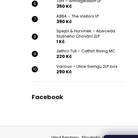
Törr – Armageddon LP
350 Kč
ABBA – The Visitors LP
390 Kč
Spejbl & Hurvínek – Abeceda
Slušného Chování 2LP
1 Kč
Jethro Tull – Catfish Rising MC
220 Kč
Various ‎– Ulice Swingu 2LP box
290 Kč
Facebook
Z
á
Vinyl Factory
Slovácký deník - článek
F