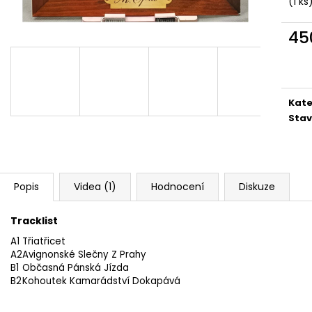
(1 ks
MARTIN KRATOCHVÍL & JAZZ Q ‎–
PINK FLOYD – TH
HODOKVAS (FEASTING) LP
OF DAWN CD
390 Kč
290 Kč
45
Měr
cena
Kate
Stav
Popis
Videa (1)
Hodnocení
Diskuze
Tracklist
A1
Třiatřicet
A2
Avignonské Slečny Z Prahy
B1
Občasná Pánská Jízda
B2
Kohoutek Kamarádství Dokapává