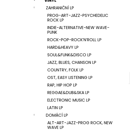
VINYL
U2 – THE JOSHUA TREE LP
l
ZAHRANIČNÍ LP
1 290 Kč
PROG-ART-JAZZ-PSYCHEDELIC
ROCK LP
INDIE-ALTERNATIVE-NEW WAVE-
PUNK
ROCK-POP-ROCK’N’ROLL LP
HARD&HEAVY LP
SOUL&FUNK&DISCO LP
JAZZ, BLUES, CHANSON LP
COUNTRY, FOLK LP
OST, EASY LISTENING LP
RAP, HIP HOP LP
REGGAE&DUB&SKA LP
ELECTRONIC MUSIC LP
LATIN LP
DOMÁCÍ LP
ALT-ART-JAZZ-PROG ROCK, NEW
WAVE LP