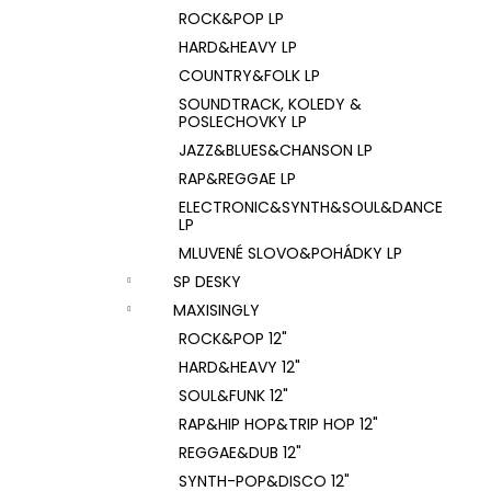
ROCK&POP LP
HARD&HEAVY LP
COUNTRY&FOLK LP
SOUNDTRACK, KOLEDY &
POSLECHOVKY LP
JAZZ&BLUES&CHANSON LP
RAP&REGGAE LP
ELECTRONIC&SYNTH&SOUL&DANCE
LP
MLUVENÉ SLOVO&POHÁDKY LP
SP DESKY
MAXISINGLY
ROCK&POP 12"
HARD&HEAVY 12"
SOUL&FUNK 12"
RAP&HIP HOP&TRIP HOP 12"
REGGAE&DUB 12"
SYNTH-POP&DISCO 12"