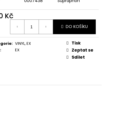
)
0007438
Supraphon
E PIPER AT THE GATES
0 Kč
ná
DO KOŠÍKU
:
Tisk
gorie
:
VINYL
,
EX
:
EX
Zeptat se
Sdílet