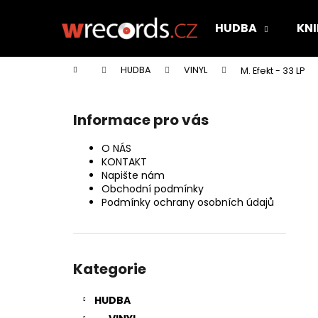
K
Přejít
na
o
HUDBA
KNI
obsah
Zpět
Zpět
š
do
do
í
Domů
HUDBA
VINYL
M. Efekt - 33 LP
k
obchodu
obchodu
P
o
Informace pro vás
s
t
O NÁS
r
KONTAKT
Napište nám
a
Obchodní podmínky
n
Podmínky ochrany osobních údajů
n
í
Přeskočit
p
kategorie
Kategorie
a
n
HUDBA
e