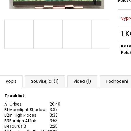
Polož
MARTIN KRATOCHVÍL & JAZZ Q ‎–
PINK FLOYD – TH
HODOKVAS (FEASTING) LP
OF DAWN CD
390 Kč
290 Kč
Vypr
1 K
Měr
cena
Kate
Polo
Popis
Související (1)
Videa (1)
Hodnocení
Tracklist
A
Crises
20:40
B1
Moonlight Shadow
3:37
B2
In High Places
3:33
B3
Foreign Affair
3:53
B4
Taurus 3
2:25