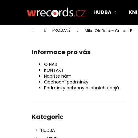
K
Přejít
na
o
HUDBA
KNI
obsah
Zpět
Zpět
š
do
do
í
Domů
PRODANÉ
Mike Oldfield ‎– Crises LP
k
obchodu
obchodu
P
o
Informace pro vás
s
t
O NÁS
r
KONTAKT
Napište nám
a
Obchodní podmínky
n
Podmínky ochrany osobních údajů
n
í
Přeskočit
p
kategorie
Kategorie
a
n
HUDBA
e