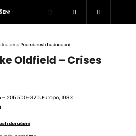
Hledat
Přihlášení
Nákupní
ŠENSTVÍ
HODNOCENÍ STAVU
O NÁS
ČLÁN
košík
rné
odnoceno
Podrobnosti hodnocení
cení
ke Oldfield ‎– Crises
ktu
ček.
n ‎– 205 500-320, Europe, 1983
X
Následující
sti doručení