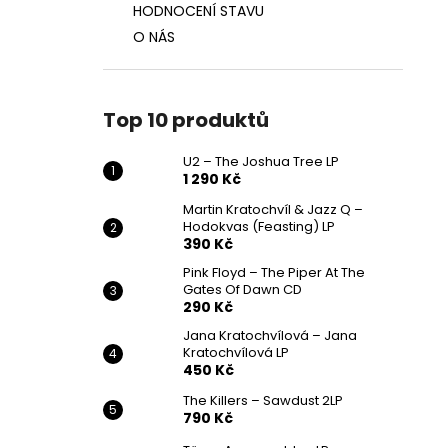
HODNOCENÍ STAVU
O NÁS
Top 10 produktů
U2 – The Joshua Tree LP
1 290 Kč
Martin Kratochvíl & Jazz Q ‎–
Hodokvas (Feasting) LP
390 Kč
Pink Floyd – The Piper At The
Gates Of Dawn CD
290 Kč
Jana Kratochvílová – Jana
Kratochvílová LP
450 Kč
The Killers – Sawdust 2LP
790 Kč