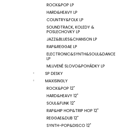
ROCK&POP LP
HARD&HEAVY LP
COUNTRY&FOLK LP
SOUNDTRACK, KOLEDY &
POSLECHOVKY LP
JAZZ&BLUES&CHANSON LP
RAP&REGGAE LP
ELECTRONIC&SYNTH&SOUL&DANCE
LP
MLUVENÉ SLOVO&POHÁDKY LP
SP DESKY
MAXISINGLY
ROCK&POP 12"
HARD&HEAVY 12"
SOUL&FUNK 12"
RAP&HIP HOP&TRIP HOP 12"
REGGAE&DUB 12"
SYNTH-POP&DISCO 12"