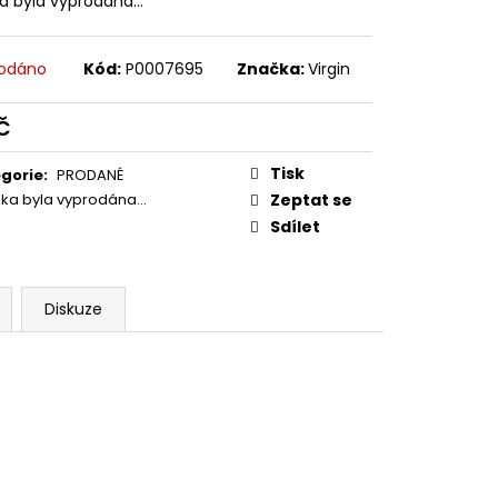
ka byla vyprodána…
E PIPER AT THE GATES
odáno
Kód:
P0007695
Značka:
Virgin
č
ná
:
Tisk
gorie
:
PRODANÉ
žka byla vyprodána…
Zeptat se
Sdílet
Diskuze