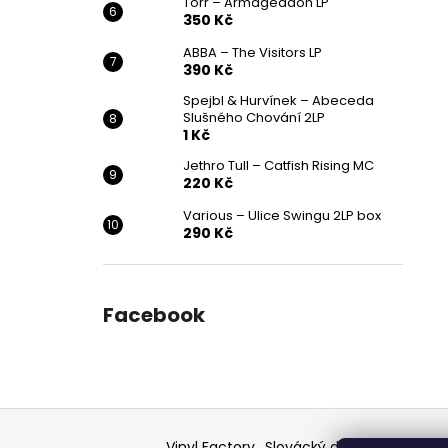
Törr – Armageddon LP
350 Kč
ABBA – The Visitors LP
390 Kč
Spejbl & Hurvínek – Abeceda
Slušného Chování 2LP
1 Kč
Jethro Tull – Catfish Rising MC
220 Kč
Various ‎– Ulice Swingu 2LP box
290 Kč
Facebook
Z
á
Vinyl Factory
Slovácký deník - článek
F