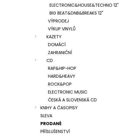
ELECTRONIC&HOUSE&TECHNO 12"
BIG BEAT&DNB&BREAKS 12"
VÝPRODEJ
VÝKUP VINYLŮ
KAZETY
DOMÁCÍ
ZAHRANIČNÍ
CD
RAP&HIP-HOP
HARD&HEAVY
ROCK&POP
ELECTRONIC MUSIC
ČESKÁ A SLOVENSKÁ CD
KNIHY A ČASOPISY
SLEVA
PRODANÉ
PŘÍSLUŠENSTVÍ