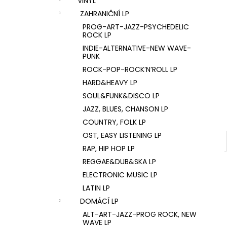
VINYL
U2 – THE JOSHUA TREE LP
l
ZAHRANIČNÍ LP
1 290 Kč
PROG-ART-JAZZ-PSYCHEDELIC
ROCK LP
INDIE-ALTERNATIVE-NEW WAVE-
PUNK
ROCK-POP-ROCK’N’ROLL LP
HARD&HEAVY LP
SOUL&FUNK&DISCO LP
JAZZ, BLUES, CHANSON LP
COUNTRY, FOLK LP
OST, EASY LISTENING LP
RAP, HIP HOP LP
REGGAE&DUB&SKA LP
ELECTRONIC MUSIC LP
LATIN LP
DOMÁCÍ LP
ALT-ART-JAZZ-PROG ROCK, NEW
WAVE LP