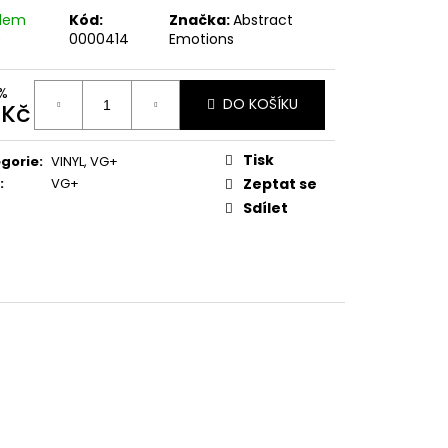
E PIPER AT THE GATES
adem
Kód:
Značka:
Abstract
)
0000414
Emotions
%
DO KOŠÍKU
 Kč
ná
:
Tisk
gorie
:
VINYL
,
VG+
:
VG+
Zeptat se
Sdílet