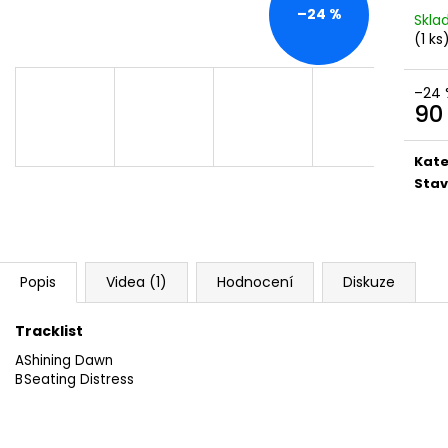
MARTIN KRATOCHVÍL & JAZZ Q ‎–
PINK FLOYD – TH
–24 %
Skl
HODOKVAS (FEASTING) LP
OF DAWN CD
(1 ks
390 Kč
290 Kč
–24 
90
Měr
cena
Kate
Stav
Popis
Videa (1)
Hodnocení
Diskuze
Tracklist
A
Shining Dawn
B
Seating Distress