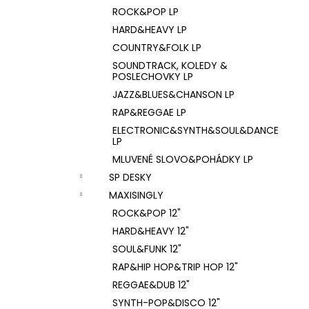
ROCK&POP LP
HARD&HEAVY LP
COUNTRY&FOLK LP
SOUNDTRACK, KOLEDY &
POSLECHOVKY LP
JAZZ&BLUES&CHANSON LP
RAP&REGGAE LP
ELECTRONIC&SYNTH&SOUL&DANCE
LP
MLUVENÉ SLOVO&POHÁDKY LP
SP DESKY
MAXISINGLY
ROCK&POP 12"
HARD&HEAVY 12"
SOUL&FUNK 12"
RAP&HIP HOP&TRIP HOP 12"
REGGAE&DUB 12"
SYNTH-POP&DISCO 12"