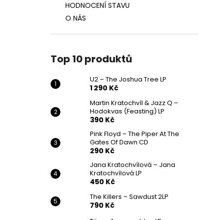
HODNOCENÍ STAVU
O NÁS
Top 10 produktů
U2 – The Joshua Tree LP
1 290 Kč
Martin Kratochvíl & Jazz Q ‎–
Hodokvas (Feasting) LP
390 Kč
Pink Floyd – The Piper At The
Gates Of Dawn CD
290 Kč
Jana Kratochvílová – Jana
Kratochvílová LP
450 Kč
The Killers – Sawdust 2LP
790 Kč