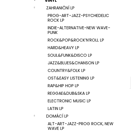
VINYL
U2 – THE JOSHUA TREE LP
l
ZAHRANIČNÍ LP
1 290 Kč
PROG-ART-JAZZ-PSYCHEDELIC
ROCK LP
INDIE-ALTERNATIVE-NEW WAVE-
PUNK
ROCK&POP&ROCK’N’ROLL LP
HARD&HEAVY LP
SOUL&FUNK&DISCO LP
JAZZ&BLUES&CHANSON LP
COUNTRY&FOLK LP
OST&EASY LISTENING LP
RAP&HIP HOP LP
REGGAE&DUB&SKA LP
ELECTRONIC MUSIC LP
LATIN LP
DOMÁCÍ LP
ALT-ART-JAZZ-PROG ROCK, NEW
WAVE LP