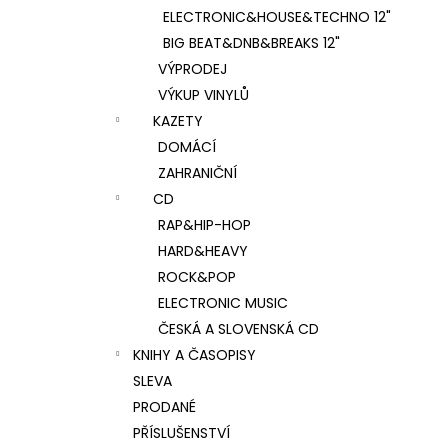
ELECTRONIC&HOUSE&TECHNO 12"
BIG BEAT&DNB&BREAKS 12"
VÝPRODEJ
VÝKUP VINYLŮ
KAZETY
DOMÁCÍ
ZAHRANIČNÍ
CD
RAP&HIP-HOP
HARD&HEAVY
ROCK&POP
ELECTRONIC MUSIC
ČESKÁ A SLOVENSKÁ CD
KNIHY A ČASOPISY
SLEVA
PRODANÉ
PŘÍSLUŠENSTVÍ