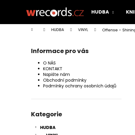
K
Přejít
na
o
HUDBA
KNI
obsah
Zpět
Zpět
š
do
do
í
Domů
HUDBA
VINYL
Offense – Shinin
k
obchodu
obchodu
P
o
Informace pro vás
s
t
O NÁS
r
KONTAKT
Napište nám
a
Obchodní podmínky
n
Podmínky ochrany osobních údajů
n
í
Přeskočit
p
kategorie
Kategorie
a
n
HUDBA
e