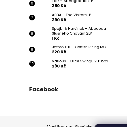
Törr – Armageddon LP
350 Kč
ABBA – The Visitors LP
390 Kč
Spejbl & Hurvínek – Abeceda
Slušného Chování 2LP
1 Kč
Jethro Tull – Catfish Rising MC
220 Kč
Various ‎– Ulice Swingu 2LP box
290 Kč
Facebook
Z
á
Vinyl Factory
Slovácký deník - článek
F