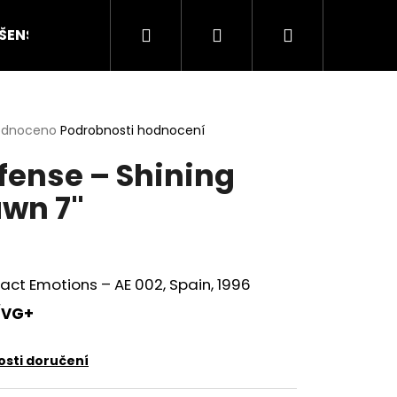
Hledat
Přihlášení
Nákupní
ŠENSTVÍ
HODNOCENÍ STAVU
O NÁS
ČLÁN
košík
rné
odnoceno
Podrobnosti hodnocení
cení
fense – Shining
ktu
wn 7"
ček.
act Emotions ‎– AE 002, Spain, 1996
/VG+
Následující
sti doručení