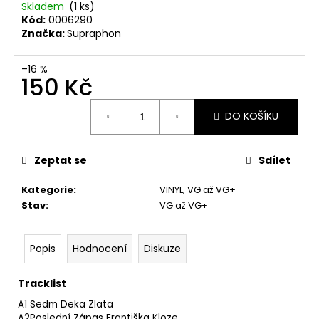
č
Skladem
(1 ks)
u
Kód:
0006290
j
Značka:
Supraphon
e
m
–16 %
e
150 Kč
Měrná
DO KOŠÍKU
cena:
SPEJBL
&
HURVÍNEK
–
Zeptat se
Sdílet
ABECEDA
SLUŠNÉHO
Kategorie
:
VINYL
,
VG až VG+
CHOVÁNÍ
Stav
:
VG až VG+
2LP
1
Kč
Popis
Hodnocení
Diskuze
Tracklist
A1
Sedm Deka Zlata
A2
Poslední Zápas Františka Kloze