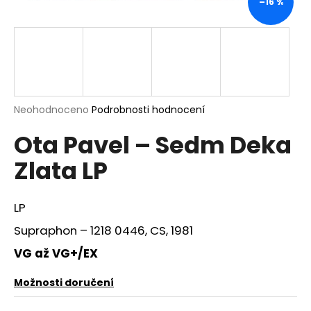
–16 %
a
j
í
t
?
Průměrné
Neohodnoceno
Podrobnosti hodnocení
hodnocení
Ota Pavel ‎– Sedm Deka
produktu
je
HLEDAT
Zlata LP
0,0
z
5
hvězdiček.
LP
D
Supraphon ‎– 1218 0446, CS, 1981
o
p
VG až VG+/EX
o
r
Možnosti doručení
u