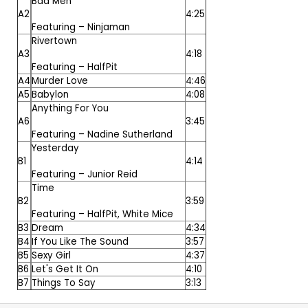
Bad Men
A2
4:25
Featuring –
Ninjaman
Rivertown
A3
4:18
Featuring –
HalfPit
A4
Murder Love
4:46
A5
Babylon
4:08
Anything For You
A6
3:45
Featuring –
Nadine Sutherland
Yesterday
B1
4:14
Featuring –
Junior Reid
Time
B2
3:59
Featuring –
HalfPit
,
White Mice
B3
Dream
4:34
B4
If You Like The Sound
3:57
B5
Sexy Girl
4:37
B6
Let's Get It On
4:10
B7
Things To Say
3:13