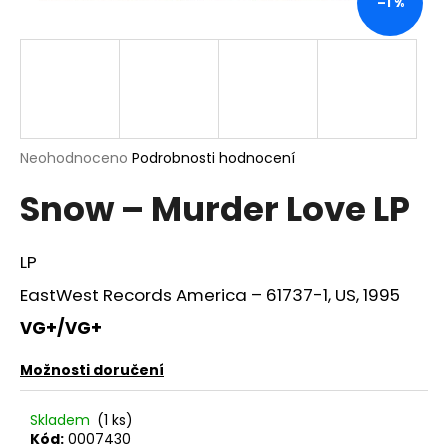
–1 %
a
j
í
t
?
Průměrné
Neohodnoceno
Podrobnosti hodnocení
hodnocení
Snow – Murder Love LP
produktu
je
HLEDAT
0,0
z
LP
5
hvězdiček.
EastWest Records America – 61737-1, US, 1995
D
VG+/VG+
o
p
Možnosti doručení
o
r
Skladem
(1 ks)
u
Kód:
0007430