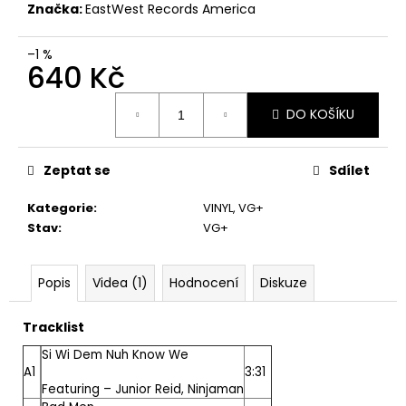
č
Značka:
EastWest Records America
u
j
–1 %
e
640 Kč
m
e
Měrná
DO KOŠÍKU
cena:
JANA
KRATOCHVÍLOVÁ
Zeptat se
Sdílet
–
JANA
Kategorie
:
VINYL
,
VG+
KRATOCHVÍLOVÁ
Stav
:
VG+
LP
450
Kč
Popis
Videa (1)
Hodnocení
Diskuze
Původně:
490
Kč
Tracklist
Si Wi Dem Nuh Know We
A1
3:31
Featuring –
Junior Reid
,
Ninjaman