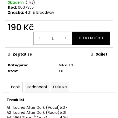
č
Skladem
(1 ks)
u
Kód:
0007355
j
Značka:
4th & Broadway
e
m
190 Kč
e
Měrná
DO KOŠÍKU
cena:
ABBA
–
THE
Zeptat se
Sdílet
VISITORS
LP
Kategorie
:
VINYL
,
EX
390
Stav
:
EX
Kč
Popis
Hodnocení
Diskuze
Tracklist
A1
Loc'ed After Dark (Vocal)
5:07
A2
Loc'ed After Dark (Radio)
5:01
AA1
Wild Thing (Vocal)
4:26