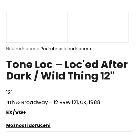
a
j
í
t
?
Průměrné
Neohodnoceno
Podrobnosti hodnocení
hodnocení
Tone Loc – Loc'ed After
produktu
je
HLEDAT
Dark / Wild Thing 12"
0,0
z
5
hvězdiček.
12"
D
4th & Broadway – 12 BRW 121, UK, 1988
o
p
EX/VG+
o
r
Možnosti doručení
u