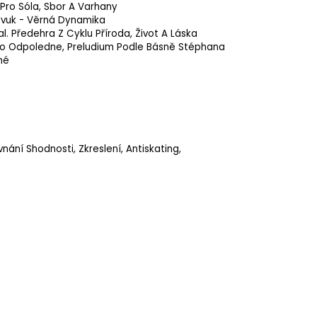
Pro Sóla, Sbor A Varhany
Zvuk - Věrná Dynamika
l. Předehra Z Cyklu Příroda, Život A Láska
o Odpoledne, Preludium Podle Básně Stéphana
mé
ání Shodnosti, Zkreslení, Antiskating,