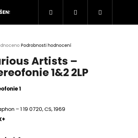
Hledat
Přihlášení
Nákupní
ŠENSTVÍ
HODNOCENÍ STAVU
O NÁS
ČLÁN
košík
rné
odnoceno
Podrobnosti hodnocení
cení
rious Artists ‎–
ktu
ereofonie 1&2 2LP
ček.
ofonie 1
phon ‎– 1 19 0720, CS, 1969
X+
Následující