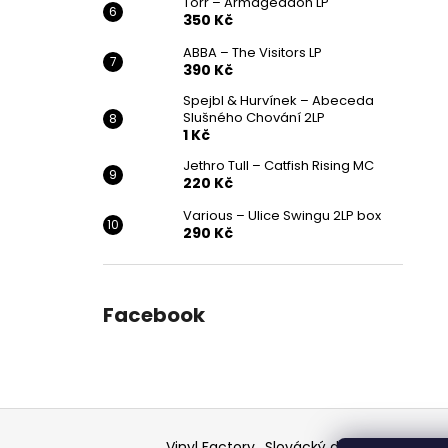
Törr – Armageddon LP
350 Kč
ABBA – The Visitors LP
390 Kč
Spejbl & Hurvínek – Abeceda
Slušného Chování 2LP
1 Kč
Jethro Tull – Catfish Rising MC
220 Kč
Various ‎– Ulice Swingu 2LP box
290 Kč
Facebook
Z
á
Vinyl Factory
Slovácký deník - článek
F