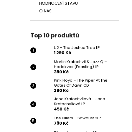
HODNOCENÍ STAVU
O NÁS
Top 10 produktů
U2 – The Joshua Tree LP
1 290 Kč
Martin Kratochvíl & Jazz Q ‎–
Hodokvas (Feasting) LP
390 Kč
Pink Floyd – The Piper At The
Gates Of Dawn CD
290 Kč
Jana Kratochvílová – Jana
Kratochvílová LP
450 Kč
The Killers – Sawdust 2LP
790 Kč