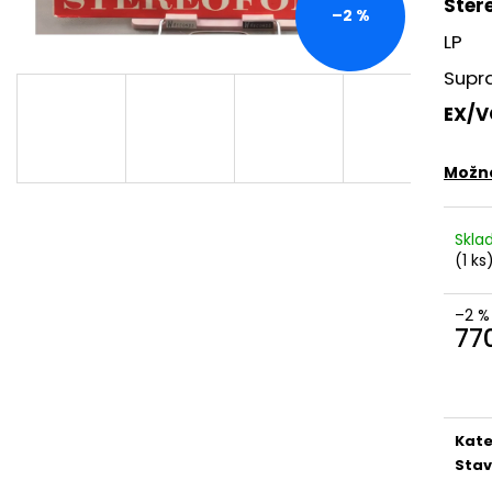
Ster
MARTIN KRATOCHVÍL & JAZZ Q ‎–
PINK FLOYD – TH
–2 %
HODOKVAS (FEASTING) LP
OF DAWN CD
LP
390 Kč
290 Kč
Supra
EX/V
Možno
Skl
(1 ks
–2 %
77
Měr
cena
Kate
Stav