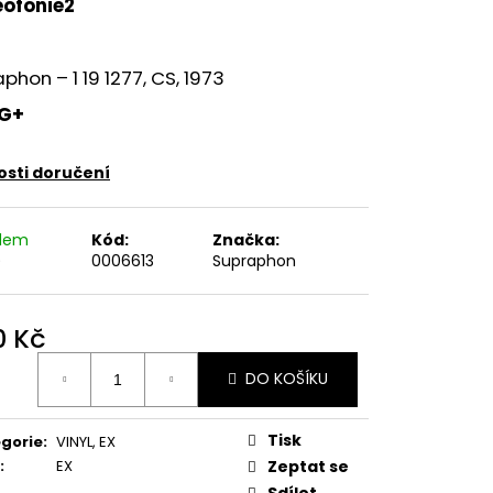
eofonie2
E PIPER AT THE GATES
phon ‎– 1 19 1277, CS, 1973
G+
sti doručení
adem
Kód:
Značka:
)
0006613
Supraphon
0 Kč
ná
DO KOŠÍKU
:
Tisk
gorie
:
VINYL
,
EX
:
EX
Zeptat se
Sdílet