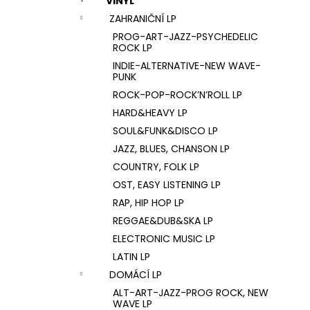
VINYL
U2 – THE JOSHUA TREE LP
l
ZAHRANIČNÍ LP
1 290 Kč
PROG-ART-JAZZ-PSYCHEDELIC
ROCK LP
INDIE-ALTERNATIVE-NEW WAVE-
PUNK
ROCK-POP-ROCK’N’ROLL LP
HARD&HEAVY LP
SOUL&FUNK&DISCO LP
JAZZ, BLUES, CHANSON LP
COUNTRY, FOLK LP
OST, EASY LISTENING LP
RAP, HIP HOP LP
REGGAE&DUB&SKA LP
ELECTRONIC MUSIC LP
LATIN LP
DOMÁCÍ LP
ALT-ART-JAZZ-PROG ROCK, NEW
WAVE LP