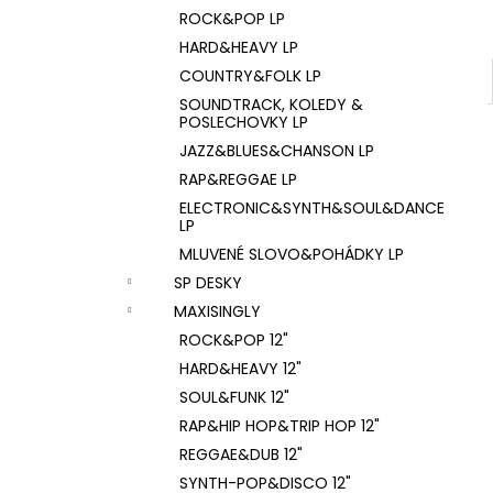
ROCK&POP LP
HARD&HEAVY LP
COUNTRY&FOLK LP
SOUNDTRACK, KOLEDY &
POSLECHOVKY LP
JAZZ&BLUES&CHANSON LP
RAP&REGGAE LP
ELECTRONIC&SYNTH&SOUL&DANCE
LP
MLUVENÉ SLOVO&POHÁDKY LP
SP DESKY
MAXISINGLY
ROCK&POP 12"
HARD&HEAVY 12"
SOUL&FUNK 12"
RAP&HIP HOP&TRIP HOP 12"
REGGAE&DUB 12"
SYNTH-POP&DISCO 12"