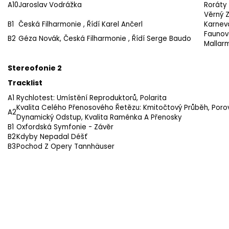
A10
Jaroslav Vodrážka
Roráty 
Věrný 
B1
Česká Filharmonie
, Řídí
Karel Ančerl
Karneva
Faunov
B2
Géza Novák
,
Česká Filharmonie
, Řídí
Serge Baudo
Mallar
Stereofonie 2
Tracklist
A1
Rychlotest: Umístění Reproduktorů, Polarita
Kvalita Celého Přenosového Řetězu: Kmitočtový Průběh, Porovn
A2
Dynamický Odstup, Kvalita Raménka A Přenosky
B1
Oxfordská Symfonie - Závěr
B2
Kdyby Nepadal Déšť
B3
Pochod Z Opery Tannhäuser