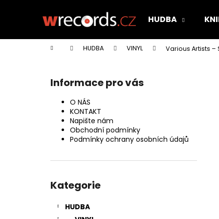
K
Přejít
na
o
HUDBA
KNI
obsah
Zpět
Zpět
š
do
do
í
Domů
HUDBA
VINYL
Various Artists ‎
k
obchodu
obchodu
P
o
Informace pro vás
s
t
O NÁS
r
KONTAKT
Napište nám
a
Obchodní podmínky
n
Podmínky ochrany osobních údajů
n
í
Přeskočit
p
kategorie
Kategorie
a
n
HUDBA
e