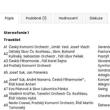
Popis
Podobné (1)
Hodnocení
Diskuze
Stereofonie 1
Tracklist
A1
Český Komorní Orchestr
, Uměl. Ved.
Josef Vlach
Serená
Dětský Sbor Čs. Rozhlasu
, Sbm.
Bohumil
Pastore
A2
Kulínský
,
Sebastian Orchestr
, řídí
Libor Pešek
Pastýři
A3
Česká Filharmonie
, řídí
Karel Šejna
Slovans
A4
Pražský Komorní Orchestr
Symfoni
Sonáta 
A5
Josef Suk
,
Jan Panenka
Adagio
Josef Suk
,
André Navarra
,
Česká Filharmonie*
,
Koncert
A6
Řídí
Karel Ančerl
Allegro
A7
Eva Pilarová
A
Sbor Lubomíra Pánka
Swing
Vladimír Kraffer
,
Taneční Orchestr Čs. Rozhlasu
,
A8
Otevře
Řídí
Václav Hybš
Neda Cassei
,
Pražský Komorní Orchestr
, Řídí
Martin
A9
Šeherez
Turnovský