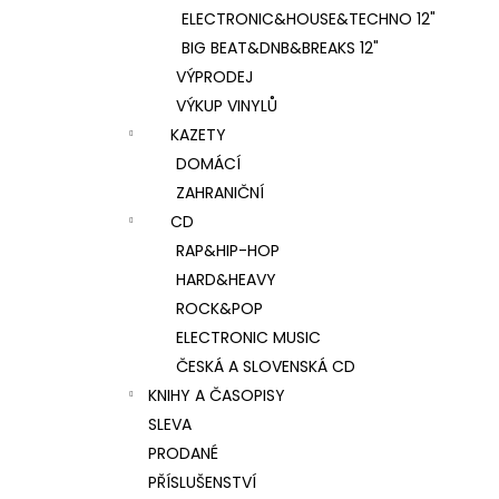
ELECTRONIC&HOUSE&TECHNO 12"
BIG BEAT&DNB&BREAKS 12"
VÝPRODEJ
VÝKUP VINYLŮ
KAZETY
DOMÁCÍ
ZAHRANIČNÍ
CD
RAP&HIP-HOP
HARD&HEAVY
ROCK&POP
ELECTRONIC MUSIC
ČESKÁ A SLOVENSKÁ CD
KNIHY A ČASOPISY
SLEVA
PRODANÉ
PŘÍSLUŠENSTVÍ