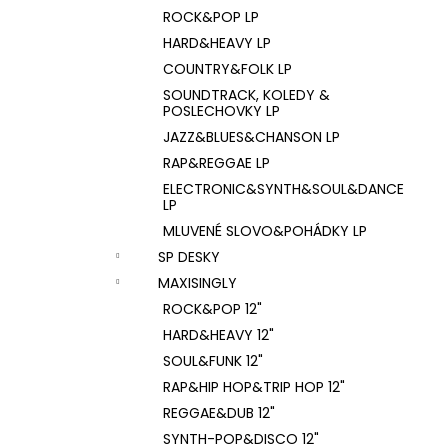
ROCK&POP LP
HARD&HEAVY LP
COUNTRY&FOLK LP
SOUNDTRACK, KOLEDY &
POSLECHOVKY LP
JAZZ&BLUES&CHANSON LP
RAP&REGGAE LP
ELECTRONIC&SYNTH&SOUL&DANCE
LP
MLUVENÉ SLOVO&POHÁDKY LP
SP DESKY
MAXISINGLY
ROCK&POP 12"
HARD&HEAVY 12"
SOUL&FUNK 12"
RAP&HIP HOP&TRIP HOP 12"
REGGAE&DUB 12"
SYNTH-POP&DISCO 12"