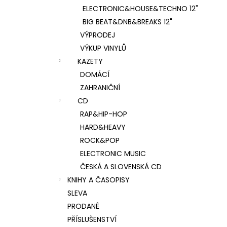
ELECTRONIC&HOUSE&TECHNO 12"
BIG BEAT&DNB&BREAKS 12"
VÝPRODEJ
VÝKUP VINYLŮ
KAZETY
DOMÁCÍ
ZAHRANIČNÍ
CD
RAP&HIP-HOP
HARD&HEAVY
ROCK&POP
ELECTRONIC MUSIC
ČESKÁ A SLOVENSKÁ CD
KNIHY A ČASOPISY
SLEVA
PRODANÉ
PŘÍSLUŠENSTVÍ