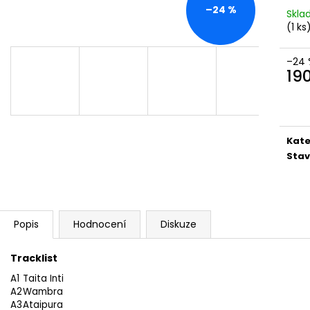
MARTIN KRATOCHVÍL & JAZZ Q ‎–
PINK FLOYD – TH
–24 %
Skl
HODOKVAS (FEASTING) LP
OF DAWN CD
(1 ks
390 Kč
290 Kč
–24 
19
Měr
cena
Kate
Stav
Popis
Hodnocení
Diskuze
Tracklist
A1
Taita Inti
A2
Wambra
A3
Ataipura