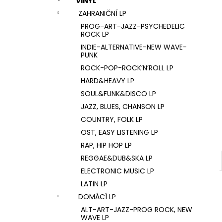
VINYL
U2 – THE JOSHUA TREE LP
l
ZAHRANIČNÍ LP
1 290 Kč
PROG-ART-JAZZ-PSYCHEDELIC
ROCK LP
INDIE-ALTERNATIVE-NEW WAVE-
PUNK
ROCK-POP-ROCK’N’ROLL LP
HARD&HEAVY LP
SOUL&FUNK&DISCO LP
JAZZ, BLUES, CHANSON LP
COUNTRY, FOLK LP
OST, EASY LISTENING LP
RAP, HIP HOP LP
REGGAE&DUB&SKA LP
ELECTRONIC MUSIC LP
LATIN LP
DOMÁCÍ LP
ALT-ART-JAZZ-PROG ROCK, NEW
WAVE LP