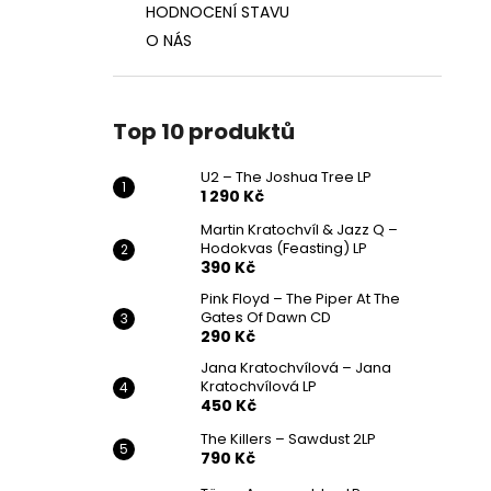
HODNOCENÍ STAVU
O NÁS
Top 10 produktů
U2 – The Joshua Tree LP
1 290 Kč
Martin Kratochvíl & Jazz Q ‎–
Hodokvas (Feasting) LP
390 Kč
Pink Floyd – The Piper At The
Gates Of Dawn CD
290 Kč
Jana Kratochvílová – Jana
Kratochvílová LP
450 Kč
The Killers – Sawdust 2LP
790 Kč