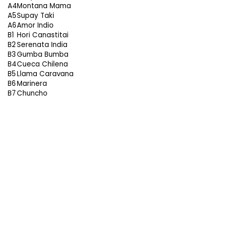
A4
Montana Mama
A5
Supay Taki
A6
Amor Indio
B1
Hori Canastitai
B2
Serenata India
B3
Gumba Bumba
B4
Cueca Chilena
B5
Llama Caravana
B6
Marinera
B7
Chuncho