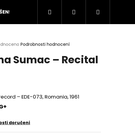
Hledat
Přihlášení
Nákupní
ŠENSTVÍ
HODNOCENÍ STAVU
O NÁS
ČLÁN
košík
rné
odnoceno
Podrobnosti hodnocení
cení
a Sumac ‎– Recital
ktu
ček.
record ‎– EDE-073, Romania, 1961
G+
Následující
sti doručení