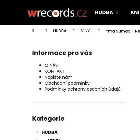
K
Přejít
na
o
HUDBA
KNI
obsah
Zpět
Zpět
š
do
do
í
Domů
HUDBA
VINYL
Yma Sumac ‎– Rec
k
obchodu
obchodu
P
o
Informace pro vás
s
t
O NÁS
r
KONTAKT
Napište nám
a
Obchodní podmínky
n
Podmínky ochrany osobních údajů
n
í
Přeskočit
p
kategorie
Kategorie
a
n
HUDBA
e