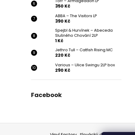
Törr – Armageddon LP
350 Kč
ABBA – The Visitors LP
390 Kč
Spejbl & Hurvínek – Abeceda
Slušného Chování 2LP
1 Kč
Jethro Tull – Catfish Rising MC
220 Kč
Various ‎– Ulice Swingu 2LP box
290 Kč
Facebook
Z
á
Vinyl Factory
Slovácký deník - článek
F