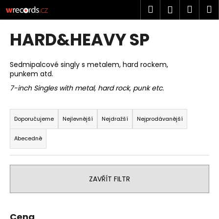
K
Přejít
Hledat
Náku
M
Přihlášen
na
o
obsah
Zpět
Zpět
košík
š
HARD&HEAVY SP
í
C
k
o
Sedmipalcové singly s metalem, hard rockem,
punkem atd.
p
7-inch Singles with metal, hard rock, punk etc.
o
t
Ř
ř
a
Doporučujeme
Nejlevnější
Nejdražší
Nejprodávanější
e
z
Abecedně
b
e
u
n
j
í
e
ZAVŘÍT FILTR
p
t
r
e
o
Cena
n