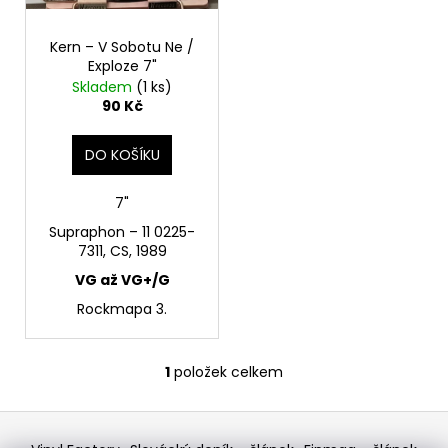
o
d
Kern – V Sobotu Ne /
u
Exploze 7"
k
Skladem
(1 ks)
t
90 Kč
ů
DO KOŠÍKU
7"
Supraphon ‎– 11 0225-
7311, CS, 1989
VG až VG+/G
Rockmapa 3.
1
položek celkem
O
v
Z
l