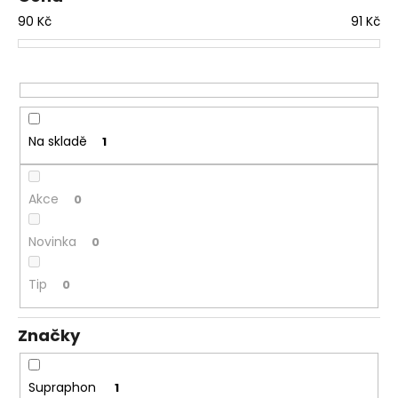
d
a
90
Kč
91
Kč
u
j
k
í
t
t
ů
?
Na skladě
1
Akce
0
HLEDAT
Novinka
0
D
Tip
0
o
p
Značky
o
r
u
Supraphon
1