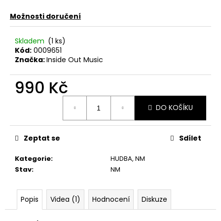
č
u
Možnosti doručení
j
e
Skladem
(1 ks)
m
Kód:
0009651
e
Značka:
Inside Out Music
990 Kč
PINK
FLOYD
Měrná
–
DO KOŠÍKU
cena:
THE
PIPER
AT
THE
Zeptat se
Sdílet
GATES
OF
Kategorie
:
HUDBA
,
NM
DAWN
CD
Stav
:
NM
290
Kč
Popis
Videa (1)
Hodnocení
Diskuze