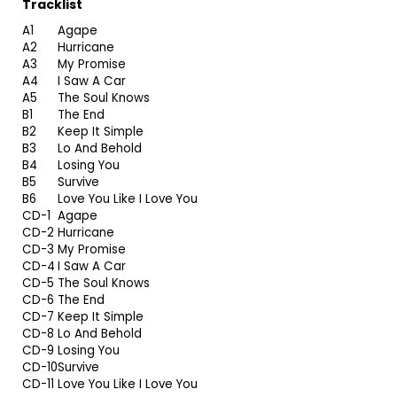
Tracklist
A1
Agape
A2
Hurricane
A3
My Promise
A4
I Saw A Car
A5
The Soul Knows
B1
The End
B2
Keep It Simple
B3
Lo And Behold
B4
Losing You
B5
Survive
B6
Love You Like I Love You
CD-1
Agape
CD-2
Hurricane
CD-3
My Promise
CD-4
I Saw A Car
CD-5
The Soul Knows
CD-6
The End
CD-7
Keep It Simple
CD-8
Lo And Behold
CD-9
Losing You
CD-10
Survive
CD-11
Love You Like I Love You