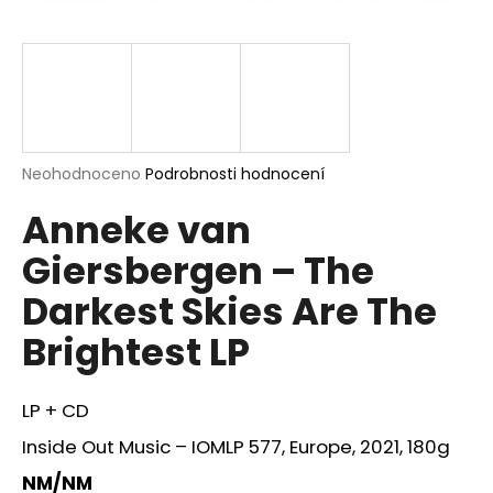
a
j
í
t
?
Průměrné
Neohodnoceno
Podrobnosti hodnocení
hodnocení
Anneke van
produktu
je
HLEDAT
Giersbergen – The
0,0
z
Darkest Skies Are The
5
hvězdiček.
Brightest LP
D
o
p
LP + CD
o
r
Inside Out Music – IOMLP 577, Europe, 2021, 180g
u
NM/NM