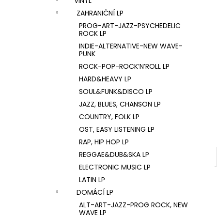
VINYL
U2 – THE JOSHUA TREE LP
l
ZAHRANIČNÍ LP
1 290 Kč
PROG-ART-JAZZ-PSYCHEDELIC
ROCK LP
INDIE-ALTERNATIVE-NEW WAVE-
PUNK
ROCK-POP-ROCK’N’ROLL LP
HARD&HEAVY LP
SOUL&FUNK&DISCO LP
JAZZ, BLUES, CHANSON LP
COUNTRY, FOLK LP
OST, EASY LISTENING LP
RAP, HIP HOP LP
REGGAE&DUB&SKA LP
ELECTRONIC MUSIC LP
LATIN LP
DOMÁCÍ LP
ALT-ART-JAZZ-PROG ROCK, NEW
WAVE LP