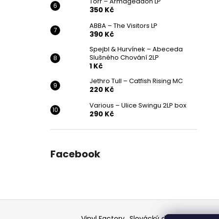
Törr – Armageddon LP
350 Kč
ABBA – The Visitors LP
390 Kč
Spejbl & Hurvínek – Abeceda
Slušného Chování 2LP
1 Kč
Jethro Tull – Catfish Rising MC
220 Kč
Various ‎– Ulice Swingu 2LP box
290 Kč
Facebook
Z
á
Vinyl Factory
Slovácký deník - článek
F