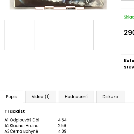
MARTIN KRATOCHVÍL & JAZZ Q ‎–
PINK FLOYD – TH
HODOKVAS (FEASTING) LP
OF DAWN CD
390 Kč
290 Kč
Skl
29
Měr
cena
Kate
Stav
Popis
Videa (1)
Hodnocení
Diskuze
Tracklist
A1
Odplouváš Dál
4:54
A2
Kladnej Hrdina
2:59
A3
Černá Bohyně
4:09