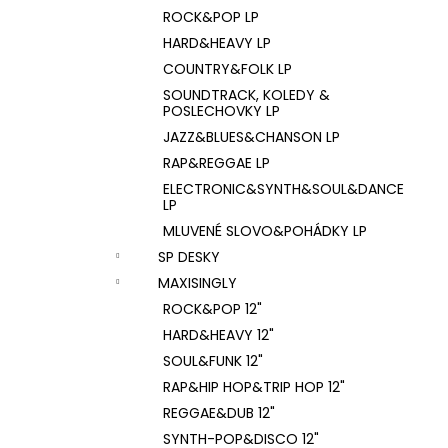
ROCK&POP LP
HARD&HEAVY LP
COUNTRY&FOLK LP
SOUNDTRACK, KOLEDY &
POSLECHOVKY LP
JAZZ&BLUES&CHANSON LP
RAP&REGGAE LP
ELECTRONIC&SYNTH&SOUL&DANCE
LP
MLUVENÉ SLOVO&POHÁDKY LP
SP DESKY
MAXISINGLY
ROCK&POP 12"
HARD&HEAVY 12"
SOUL&FUNK 12"
RAP&HIP HOP&TRIP HOP 12"
REGGAE&DUB 12"
SYNTH-POP&DISCO 12"