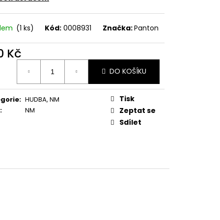
E PIPER AT THE GATES
adem
(1 ks)
Kód:
0008931
Značka:
Panton
0 Kč
ná
DO KOŠÍKU
:
Tisk
gorie
:
HUDBA
,
NM
:
NM
Zeptat se
Sdílet