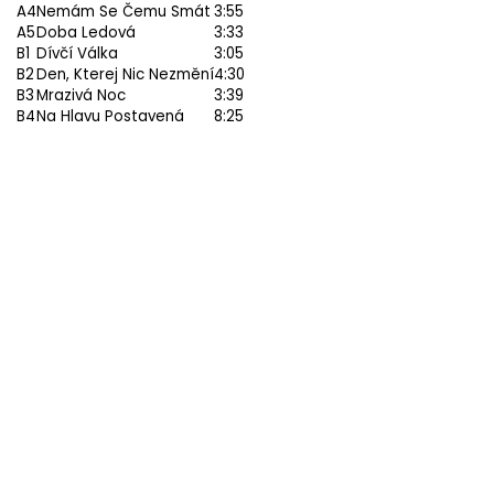
A4
Nemám Se Čemu Smát
3:55
A5
Doba Ledová
3:33
B1
Dívčí Válka
3:05
B2
Den, Kterej Nic Nezmění
4:30
B3
Mrazivá Noc
3:39
B4
Na Hlavu Postavená
8:25