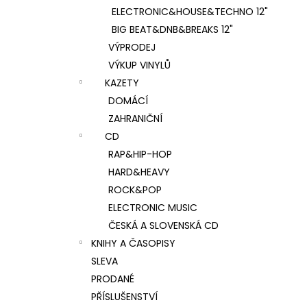
ELECTRONIC&HOUSE&TECHNO 12"
BIG BEAT&DNB&BREAKS 12"
VÝPRODEJ
VÝKUP VINYLŮ
KAZETY
DOMÁCÍ
ZAHRANIČNÍ
CD
RAP&HIP-HOP
HARD&HEAVY
ROCK&POP
ELECTRONIC MUSIC
ČESKÁ A SLOVENSKÁ CD
KNIHY A ČASOPISY
SLEVA
PRODANÉ
PŘÍSLUŠENSTVÍ