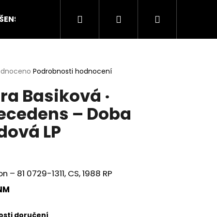
Hledat
Přihlášení
Nákupní
ŠENSTVÍ
HODNOCENÍ STAVU
O NÁS
ČLÁN
košík
rné
odnoceno
Podrobnosti hodnocení
cení
ra Basiková ·
ktu
ecedens – Doba
dová LP
ček.
n ‎– 81 0729-1311, CS, 1988 RP
NM
Následující
sti doručení