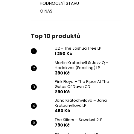
HODNOCENÍ STAVU
O NÁS
Top 10 produktů
U2 – The Joshua Tree LP
1 290 Kč
Martin Kratochvíl & Jazz Q ‎–
Hodokvas (Feasting) LP
390 Kč
Pink Floyd – The Piper At The
Gates Of Dawn CD
290 Kč
Jana Kratochvílová – Jana
Kratochvílová LP
450 Kč
The Killers – Sawdust 2LP
790 Kč