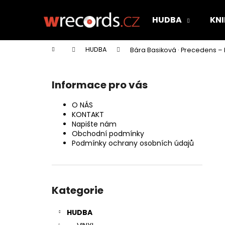
K
Přejít
na
o
HUDBA
KNI
obsah
Zpět
Zpět
š
do
do
í
Domů
HUDBA
Bára Basiková · Precedens –
k
obchodu
obchodu
P
o
Informace pro vás
s
t
O NÁS
r
KONTAKT
Napište nám
a
Obchodní podmínky
n
Podmínky ochrany osobních údajů
n
í
Přeskočit
p
kategorie
Kategorie
a
n
HUDBA
e