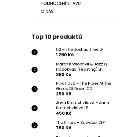
HODNOCENÍ STAVU
O NÁS
Top 10 produktů
U2 – The Joshua Tree LP
1 290 Kč
Martin Kratochvíl & Jazz Q ‎–
Hodokvas (Feasting) LP
390 Kč
Pink Floyd – The Piper At The
Gates Of Dawn CD
290 Kč
Jana Kratochvílová – Jana
Kratochvílová LP
450 Kč
The Killers – Sawdust 2LP
790 Kč