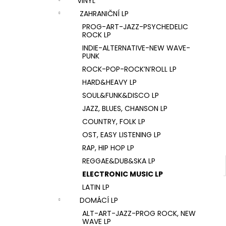
VINYL
U2 – THE JOSHUA TREE LP
l
ZAHRANIČNÍ LP
1 290 Kč
PROG-ART-JAZZ-PSYCHEDELIC
ROCK LP
INDIE-ALTERNATIVE-NEW WAVE-
PUNK
ROCK-POP-ROCK’N’ROLL LP
HARD&HEAVY LP
SOUL&FUNK&DISCO LP
JAZZ, BLUES, CHANSON LP
COUNTRY, FOLK LP
OST, EASY LISTENING LP
RAP, HIP HOP LP
REGGAE&DUB&SKA LP
ELECTRONIC MUSIC LP
LATIN LP
DOMÁCÍ LP
ALT-ART-JAZZ-PROG ROCK, NEW
WAVE LP