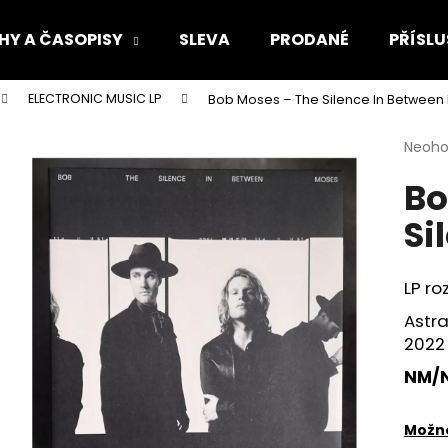
HY A ČASOPISY
SLEVA
PRODANÉ
PŘÍSLU
ELECTRONIC MUSIC LP
Bob Moses – The Silence In Between 
Co potřebujete najít?
Průmě
Neoh
hodno
Bo
produ
HLEDAT
je
Si
0,0
z
5
Doporučujeme
hvězdi
LP ro
Astr
2022
NM/
Možno