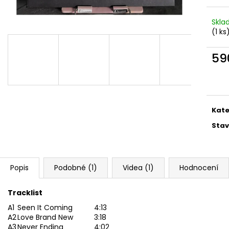
MARTIN KRATOCHVÍL & JAZZ Q ‎–
PINK FLOYD – TH
HODOKVAS (FEASTING) LP
OF DAWN CD
Skl
390 Kč
290 Kč
(1 ks
59
Měr
cena
Kate
Stav
Popis
Podobné (1)
Videa (1)
Hodnocení
Tracklist
A1
Seen It Coming
4:13
A2
Love Brand New
3:18
A3
Never Ending
4:02