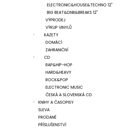
ELECTRONIC&HOUSE&TECHNO 12"
BIG BEAT&DNB&BREAKS 12"
VÝPRODEJ
VÝKUP VINYLŮ
KAZETY
DOMÁCÍ
ZAHRANIČNÍ
CD
RAP&HIP-HOP
HARD&HEAVY
ROCK&POP
ELECTRONIC MUSIC
ČESKÁ A SLOVENSKÁ CD
KNIHY A ČASOPISY
SLEVA
PRODANÉ
PŘÍSLUŠENSTVÍ