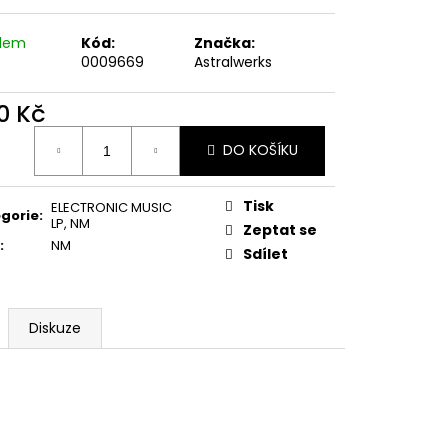
E PIPER AT THE GATES
adem
Kód:
Značka:
)
0009669
Astralwerks
0 Kč
ná
DO KOŠÍKU
:
Tisk
ELECTRONIC MUSIC
gorie
:
LP
,
NM
Zeptat se
:
NM
Sdílet
Diskuze