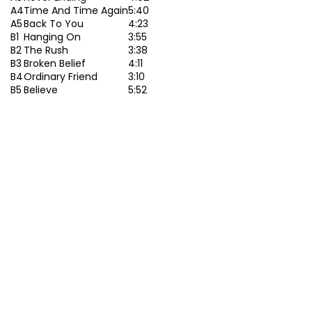
A4
Time And Time Again
5:40
A5
Back To You
4:23
B1
Hanging On
3:55
B2
The Rush
3:38
B3
Broken Belief
4:11
B4
Ordinary Friend
3:10
B5
Believe
5:52