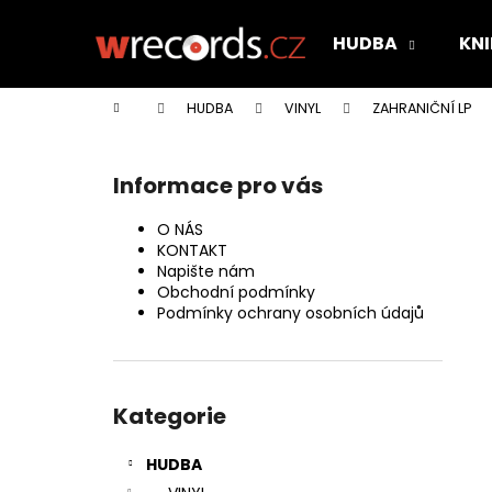
K
Přejít
na
o
HUDBA
KNI
obsah
Zpět
Zpět
š
do
do
í
Domů
HUDBA
VINYL
ZAHRANIČNÍ LP
k
obchodu
obchodu
P
o
Informace pro vás
s
t
O NÁS
r
KONTAKT
Napište nám
a
Obchodní podmínky
n
Podmínky ochrany osobních údajů
n
í
Přeskočit
p
kategorie
Kategorie
a
n
HUDBA
e