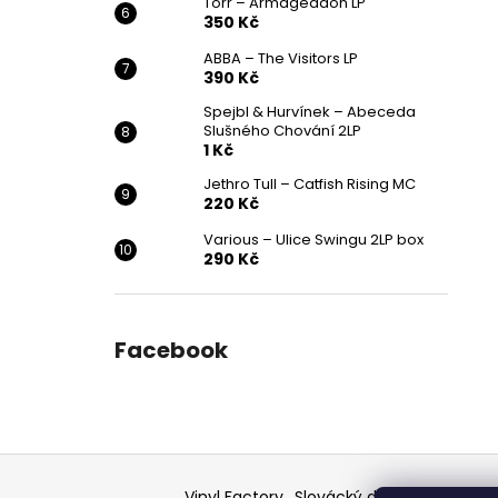
Törr – Armageddon LP
350 Kč
ABBA – The Visitors LP
390 Kč
Spejbl & Hurvínek – Abeceda
Slušného Chování 2LP
1 Kč
Jethro Tull – Catfish Rising MC
220 Kč
Various ‎– Ulice Swingu 2LP box
290 Kč
Facebook
Z
á
Vinyl Factory
Slovácký deník - článek
F