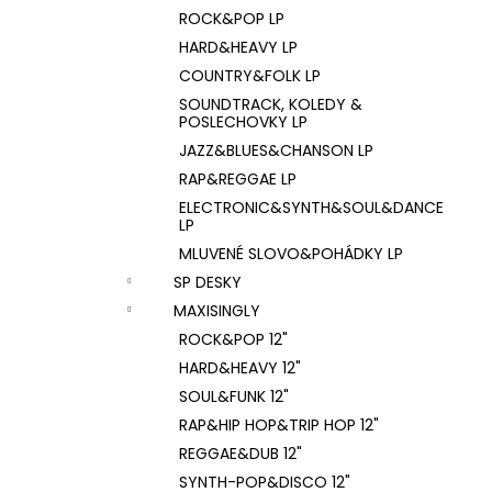
ROCK&POP LP
HARD&HEAVY LP
COUNTRY&FOLK LP
SOUNDTRACK, KOLEDY &
POSLECHOVKY LP
JAZZ&BLUES&CHANSON LP
RAP&REGGAE LP
ELECTRONIC&SYNTH&SOUL&DANCE
LP
MLUVENÉ SLOVO&POHÁDKY LP
SP DESKY
MAXISINGLY
ROCK&POP 12"
HARD&HEAVY 12"
SOUL&FUNK 12"
RAP&HIP HOP&TRIP HOP 12"
REGGAE&DUB 12"
SYNTH-POP&DISCO 12"