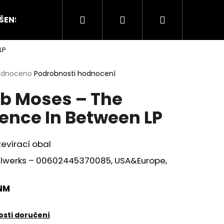
Hledat
Přihlášení
Nákupní
ŠENSTVÍ
HODNOCENÍ STAVU
O NÁS
ČLÁN
LP
košík
rné
odnoceno
Podrobnosti hodnocení
cení
b Moses – The
ktu
lence In Between LP
ček.
zevírací obal
alwerks – 00602445370085, USA&Europe,
NM
Následující
sti doručení