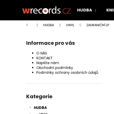
K
Přejít
na
o
HUDBA
KNI
obsah
Zpět
Zpět
š
do
do
í
Domů
HUDBA
VINYL
ZAHRANIČNÍ LP
k
obchodu
obchodu
P
o
Informace pro vás
s
t
O NÁS
r
KONTAKT
Napište nám
a
Obchodní podmínky
n
Podmínky ochrany osobních údajů
n
í
Přeskočit
p
kategorie
Kategorie
a
n
HUDBA
e