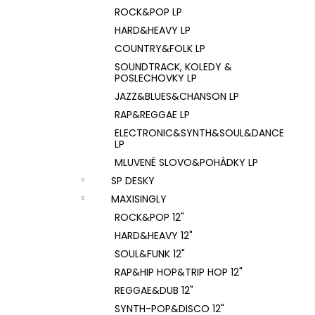
ROCK&POP LP
HARD&HEAVY LP
COUNTRY&FOLK LP
SOUNDTRACK, KOLEDY &
POSLECHOVKY LP
JAZZ&BLUES&CHANSON LP
RAP&REGGAE LP
ELECTRONIC&SYNTH&SOUL&DANCE
LP
MLUVENÉ SLOVO&POHÁDKY LP
SP DESKY
MAXISINGLY
ROCK&POP 12"
HARD&HEAVY 12"
SOUL&FUNK 12"
RAP&HIP HOP&TRIP HOP 12"
REGGAE&DUB 12"
SYNTH-POP&DISCO 12"