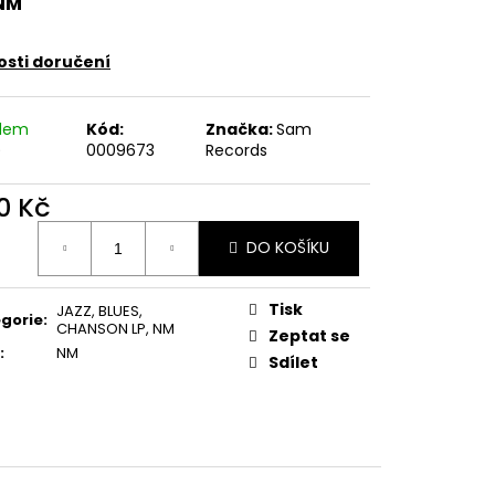
NM
E PIPER AT THE GATES
sti doručení
adem
Kód:
Značka:
Sam
)
0009673
Records
0 Kč
ná
DO KOŠÍKU
:
Tisk
JAZZ, BLUES,
gorie
:
CHANSON LP
,
NM
Zeptat se
:
NM
Sdílet