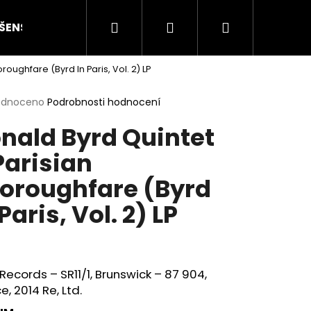
Hledat
Přihlášení
Nákupní
ŠENSTVÍ
HODNOCENÍ STAVU
O NÁS
ČLÁN
oughfare (Byrd In Paris, Vol. 2) LP
košík
rné
odnoceno
Podrobnosti hodnocení
cení
nald Byrd Quintet
ktu
Parisian
oroughfare (Byrd
ček.
 Paris, Vol. 2) LP
Následující
ecords – SR11/1, Brunswick – 87 904,
e, 2014 Re, Ltd.