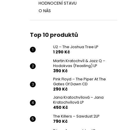
HODNOCENÍ STAVU
O NÁS
Top 10 produktů
U2 – The Joshua Tree LP
1 290 Kč
Martin Kratochvíl & Jazz Q ‎–
Hodokvas (Feasting) LP
390 Kč
Pink Floyd – The Piper At The
Gates Of Dawn CD
290 Kč
Jana Kratochvílová – Jana
Kratochvílová LP
450 Kč
The Killers – Sawdust 2LP
790 Kč