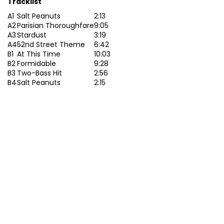
Tracklist
A1
Salt Peanuts
2:13
A2
Parisian Thoroughfare
9:05
A3
Stardust
3:19
A4
52nd Street Theme
6:42
B1
At This Time
10:03
B2
Formidable
9:28
B3
Two-Bass Hit
2:56
B4
Salt Peanuts
2:15