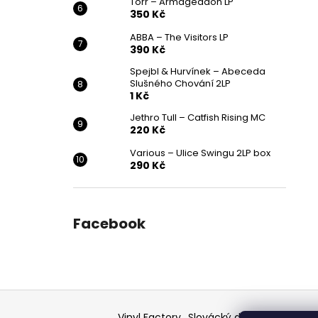
Törr – Armageddon LP
350 Kč
ABBA – The Visitors LP
390 Kč
Spejbl & Hurvínek – Abeceda
Slušného Chování 2LP
1 Kč
Jethro Tull – Catfish Rising MC
220 Kč
Various ‎– Ulice Swingu 2LP box
290 Kč
Facebook
Z
á
Vinyl Factory
Slovácký deník - článek
F