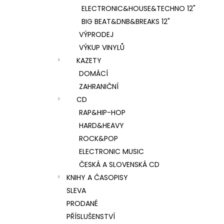
ELECTRONIC&HOUSE&TECHNO 12"
BIG BEAT&DNB&BREAKS 12"
VÝPRODEJ
VÝKUP VINYLŮ
KAZETY
DOMÁCÍ
ZAHRANIČNÍ
CD
RAP&HIP-HOP
HARD&HEAVY
ROCK&POP
ELECTRONIC MUSIC
ČESKÁ A SLOVENSKÁ CD
KNIHY A ČASOPISY
SLEVA
PRODANÉ
PŘÍSLUŠENSTVÍ