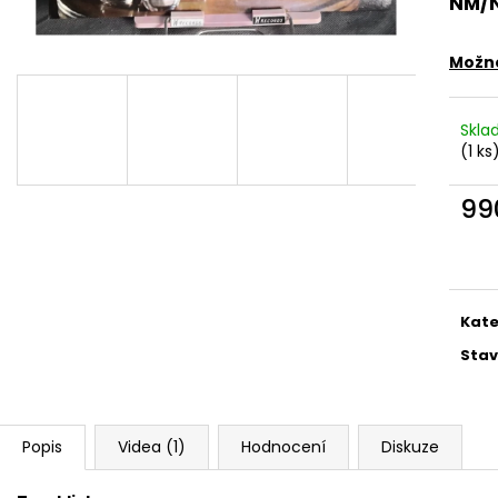
NM/
MARTIN KRATOCHVÍL & JAZZ Q ‎–
PINK FLOYD – TH
HODOKVAS (FEASTING) LP
OF DAWN CD
390 Kč
290 Kč
Možno
Skl
(1 ks
99
Měr
cena
Kate
Stav
Popis
Videa (1)
Hodnocení
Diskuze