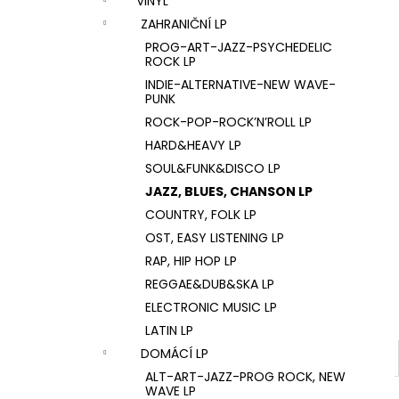
VINYL
U2 – THE JOSHUA TREE LP
l
ZAHRANIČNÍ LP
1 290 Kč
PROG-ART-JAZZ-PSYCHEDELIC
ROCK LP
INDIE-ALTERNATIVE-NEW WAVE-
PUNK
ROCK-POP-ROCK’N’ROLL LP
HARD&HEAVY LP
SOUL&FUNK&DISCO LP
JAZZ, BLUES, CHANSON LP
COUNTRY, FOLK LP
OST, EASY LISTENING LP
RAP, HIP HOP LP
REGGAE&DUB&SKA LP
ELECTRONIC MUSIC LP
LATIN LP
DOMÁCÍ LP
ALT-ART-JAZZ-PROG ROCK, NEW
WAVE LP