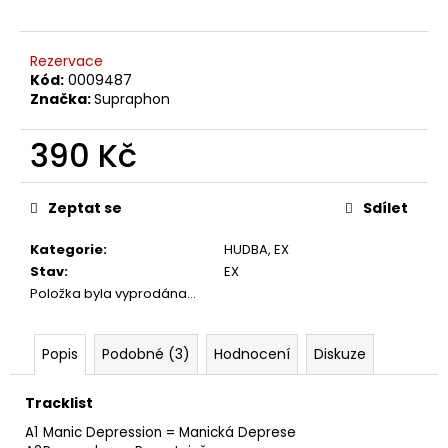
č
u
j
Rezervace
e
Kód:
0009487
m
Značka:
Supraphon
e
390 Kč
TÖRR
Měrná
–
cena:
ARMAGEDDON
Zeptat se
Sdílet
LP
350
Kategorie
:
HUDBA
,
EX
Kč
Stav
:
EX
Původně:
Položka byla vyprodána…
450
Kč
Popis
Podobné (3)
Hodnocení
Diskuze
Tracklist
A1
Manic Depression = Manická Deprese