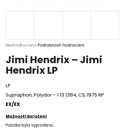
a
j
í
t
?
Průměrné
Neohodnoceno
Podrobnosti hodnocení
hodnocení
Jimi Hendrix – Jimi
produktu
je
HLEDAT
Hendrix LP
0,0
z
5
hvězdiček.
LP
D
Supraphon, Polydor ‎– 1 13 1384, CS, 1975 RP
o
p
EX/EX
o
r
Možnosti doručení
u
Položka byla vyprodána…