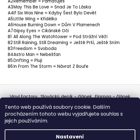
A2
Remember = Pamatuješ
A3
May This Be Love = Snad Je To Láska
A4
If Six Was Nine = Kdyby Šest Bylo Devět
A5
Little Wing = Křidélko
A6
House Burning Down = Dům V Plamenech
A7
Gipsy Eyes = Cikánské Oči
B1
All Along The Watchtower = Pod Strážní Věží
B2
Still Raining, Still Dreaming = Ještě Prší, Ještě Sním
B3
Freedom = Svoboda
B4
Astro Man = Nebešťan
B5
Drifting = Pluji
B6
In From The Storm = Návrat Z Bouře
Z
á
Vinyl Factory
Slovácký deník - článek
Finmag - článek
p
W Records Mixcloud
Eastalgia
YouTube Profile
Tento web používá soubory cookie. Dalším
Discogs Profile
Facebook
výběr z hroznů
a
procházením tohoto webu vyjadřujete souhlas s
Top prodejce mincí
Aukro
t
jejich používáním.
í
Vytvořil Shoptet
Nastavení