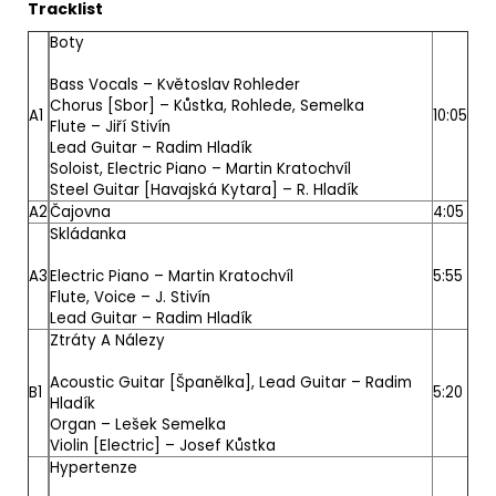
Tracklist
Boty
Bass Vocals –
Květoslav Rohleder
Chorus [Sbor] –
Kůstka
,
Rohlede
,
Semelka
A1
10:05
Flute –
Jiří Stivín
Lead Guitar –
Radim Hladík
Soloist, Electric Piano –
Martin Kratochvíl
Steel Guitar [Havajská Kytara] –
R. Hladík
A2
Čajovna
4:05
Skládanka
A3
Electric Piano –
Martin Kratochvíl
5:55
Flute, Voice –
J. Stivín
Lead Guitar –
Radim Hladík
Ztráty A Nálezy
Acoustic Guitar [Španělka], Lead Guitar –
Radim
B1
5:20
Hladík
Organ –
Lešek Semelka
Violin [Electric] –
Josef Kůstka
Hypertenze