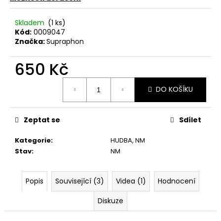
č
u
j
Skladem
(1 ks)
Kód:
0009047
e
Značka:
Supraphon
m
e
650 Kč
Měrná
TÖRR
DO KOŠÍKU
cena:
–
ARMAGEDDON
LP
Zeptat se
Sdílet
350
Kč
Původně:
Kategorie
:
HUDBA
,
NM
450
Stav
:
NM
Kč
Popis
Související (3)
Videa (1)
Hodnocení
Diskuze