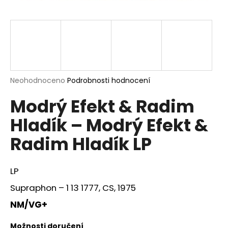
a
j
í
t
?
Průměrné
Neohodnoceno
Podrobnosti hodnocení
hodnocení
Modrý Efekt & Radim
produktu
je
HLEDAT
Hladík – Modrý Efekt &
0,0
z
Radim Hladík LP
5
hvězdiček.
D
LP
o
p
Supraphon ‎– 1 13 1777, CS, 1975
o
NM/VG+
r
u
Možnosti doručení