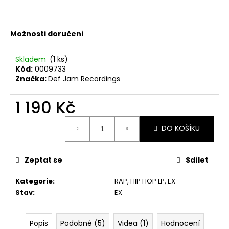
č
u
j
e
Možnosti doručení
m
e
Skladem
(1 ks)
Kód:
0009733
Značka:
Def Jam Recordings
JANA
KRATOCHVÍLOVÁ
1 190 Kč
–
JANA
Měrná
KRATOCHVÍLOVÁ
DO KOŠÍKU
cena:
LP
450
Kč
Zeptat se
Sdílet
Původně:
490
Kč
Kategorie
:
RAP, HIP HOP LP
,
EX
Stav
:
EX
Popis
Podobné (5)
Videa (1)
Hodnocení