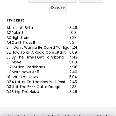
Diskuze
Tracklist
A1
Lost At Birth
3:49
A2
Rebirth
1:00
A3
Nighttrain
3:28
A4
Can't Truss It
5:21
B1
I Don't Wanna Be Called Yo Niga
4:24
B2
How To Kill A Radio Consultant
3:09
B3
By The Time I Get To Arizona
4:49
C1
Move!
5:00
C2
1 Million Bottlebags
4:06
C3
More News At 11
2:40
D1
Shut Em Down
5:04
D2
A Letter To The New York Post
2:45
D3
Get The F--- Outta Dodge
2:38
D4
Bring Tha Noize
3:48
Z