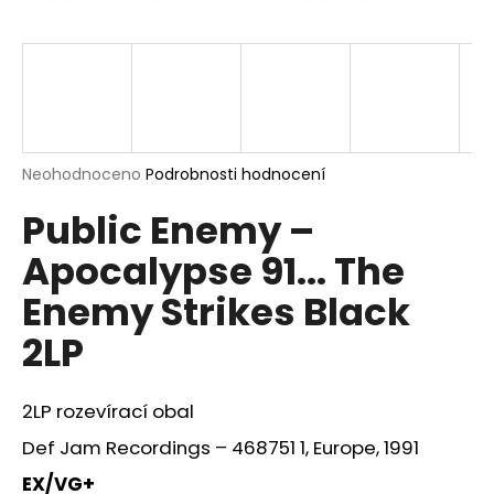
a
j
í
t
?
Průměrné
Neohodnoceno
Podrobnosti hodnocení
hodnocení
Public Enemy –
produktu
je
HLEDAT
Apocalypse 91... The
0,0
z
Enemy Strikes Black
5
hvězdiček.
2LP
D
o
p
2LP rozevírací obal
o
r
Def Jam Recordings ‎– 468751 1, Europe, 1991
u
EX/VG+