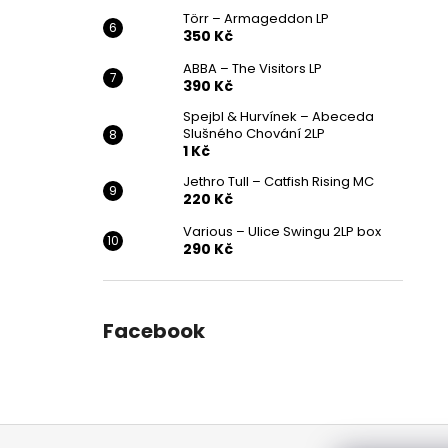
Törr – Armageddon LP
350 Kč
ABBA – The Visitors LP
390 Kč
Spejbl & Hurvínek – Abeceda
Slušného Chování 2LP
1 Kč
Jethro Tull – Catfish Rising MC
220 Kč
Various ‎– Ulice Swingu 2LP box
290 Kč
Facebook
Z