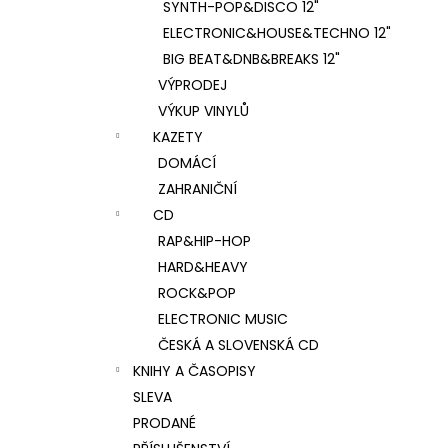
SYNTH-POP&DISCO 12"
ELECTRONIC&HOUSE&TECHNO 12"
BIG BEAT&DNB&BREAKS 12"
VÝPRODEJ
VÝKUP VINYLŮ
KAZETY
DOMÁCÍ
ZAHRANIČNÍ
CD
RAP&HIP-HOP
HARD&HEAVY
ROCK&POP
ELECTRONIC MUSIC
ČESKÁ A SLOVENSKÁ CD
KNIHY A ČASOPISY
SLEVA
PRODANÉ