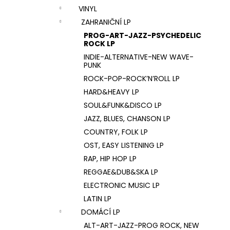
e
U2 – THE JOSHUA TREE LP
VINYL
l
1 290 Kč
ZAHRANIČNÍ LP
PROG-ART-JAZZ-PSYCHEDELIC
ROCK LP
INDIE-ALTERNATIVE-NEW WAVE-
PUNK
ROCK-POP-ROCK’N’ROLL LP
HARD&HEAVY LP
SOUL&FUNK&DISCO LP
JAZZ, BLUES, CHANSON LP
COUNTRY, FOLK LP
OST, EASY LISTENING LP
RAP, HIP HOP LP
REGGAE&DUB&SKA LP
ELECTRONIC MUSIC LP
LATIN LP
DOMÁCÍ LP
ALT-ART-JAZZ-PROG ROCK, NEW