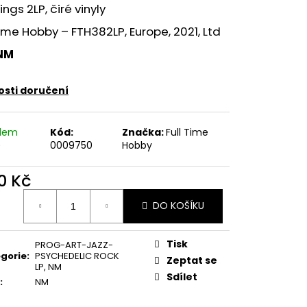
E PIPER AT THE GATES
ngs 2LP, čiré vinyly
Time Hobby – FTH382LP, Europe, 2021, Ltd
NM
sti doručení
adem
Kód:
Značka:
Full Time
)
0009750
Hobby
0 Kč
ná
DO KOŠÍKU
:
Tisk
PROG-ART-JAZZ-
gorie
:
PSYCHEDELIC ROCK
Zeptat se
LP
,
NM
Sdílet
:
NM