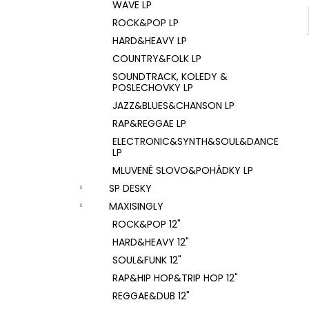
WAVE LP
ROCK&POP LP
HARD&HEAVY LP
COUNTRY&FOLK LP
SOUNDTRACK, KOLEDY &
POSLECHOVKY LP
JAZZ&BLUES&CHANSON LP
RAP&REGGAE LP
ELECTRONIC&SYNTH&SOUL&DANCE
LP
MLUVENÉ SLOVO&POHÁDKY LP
SP DESKY
MAXISINGLY
ROCK&POP 12"
HARD&HEAVY 12"
SOUL&FUNK 12"
RAP&HIP HOP&TRIP HOP 12"
REGGAE&DUB 12"