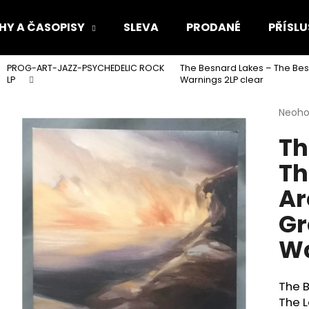
HY A ČASOPISY
SLEVA
PRODANÉ
PŘÍSLU
PROG-ART-JAZZ-PSYCHEDELIC ROCK
The Besnard Lakes – The Bes
Co potřebujete najít?
LP
Warnings 2LP clear
Průmě
Neoh
hodno
HLEDAT
Th
produ
je
Th
0,0
z
Doporučujeme
Ar
5
hvězdi
Gr
Wa
The 
The 