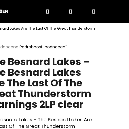
Hledat
Přihlášení
Nákupní
ŠENSTVÍ
HODNOCENÍ STAVU
O NÁS
ČLÁN
nard Lakes Are The Last Of The Great Thunderstorm
košík
rné
odnoceno
Podrobnosti hodnocení
cení
e Besnard Lakes –
ktu
e Besnard Lakes
e The Last Of The
ček.
eat Thunderstorm
rnings 2LP clear
Následující
Besnard Lakes – The Besnard Lakes Are
Last Of The Great Thunderstorm