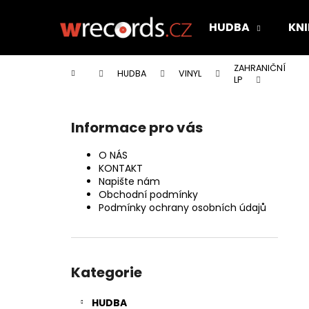
K
Přejít
na
o
HUDBA
KNI
obsah
Zpět
Zpět
š
do
do
í
ZAHRANIČNÍ
Domů
HUDBA
VINYL
k
obchodu
obchodu
LP
P
o
Informace pro vás
s
t
O NÁS
r
KONTAKT
Napište nám
a
Obchodní podmínky
n
Podmínky ochrany osobních údajů
n
í
Přeskočit
p
kategorie
Kategorie
a
n
HUDBA