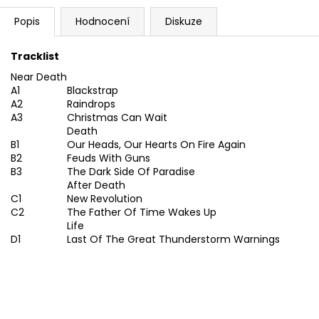
Popis
Hodnocení
Diskuze
Tracklist
Near Death
A1
Blackstrap
A2
Raindrops
A3
Christmas Can Wait
Death
B1
Our Heads, Our Hearts On Fire Again
B2
Feuds With Guns
B3
The Dark Side Of Paradise
After Death
C1
New Revolution
C2
The Father Of Time Wakes Up
Life
D1
Last Of The Great Thunderstorm Warnings