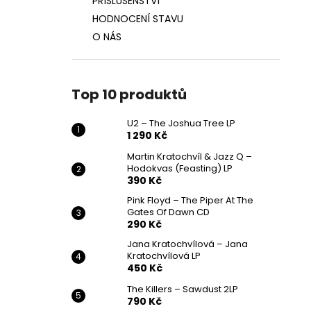
PŘÍSLUŠENSTVÍ
HODNOCENÍ STAVU
O NÁS
Top 10 produktů
U2 – The Joshua Tree LP
1 290 Kč
Martin Kratochvíl & Jazz Q ‎–
Hodokvas (Feasting) LP
390 Kč
Pink Floyd – The Piper At The
Gates Of Dawn CD
290 Kč
Jana Kratochvílová – Jana
Kratochvílová LP
450 Kč
The Killers – Sawdust 2LP
790 Kč