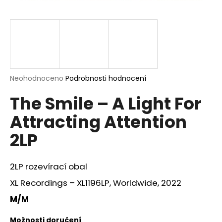
a
j
í
t
?
Průměrné
Neohodnoceno
Podrobnosti hodnocení
hodnocení
The Smile – A Light For
produktu
je
HLEDAT
Attracting Attention
0,0
z
2LP
5
hvězdiček.
D
2LP rozevírací obal
o
p
XL Recordings – XL1196LP, Worldwide, 2022
o
M/M
r
u
Možnosti doručení