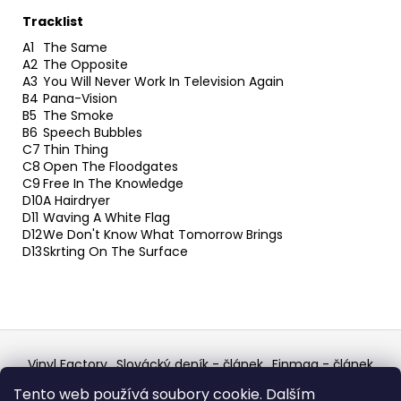
Tracklist
A1
The Same
A2
The Opposite
A3
You Will Never Work In Television Again
B4
Pana-Vision
B5
The Smoke
B6
Speech Bubbles
C7
Thin Thing
C8
Open The Floodgates
C9
Free In The Knowledge
D10
A Hairdryer
D11
Waving A White Flag
D12
We Don't Know What Tomorrow Brings
D13
Skrting On The Surface
Z
á
Vinyl Factory
Slovácký deník - článek
Finmag - článek
p
W Records Mixcloud
Eastalgia
YouTube Profile
Tento web používá soubory cookie. Dalším
Discogs Profile
Facebook
výběr z hroznů