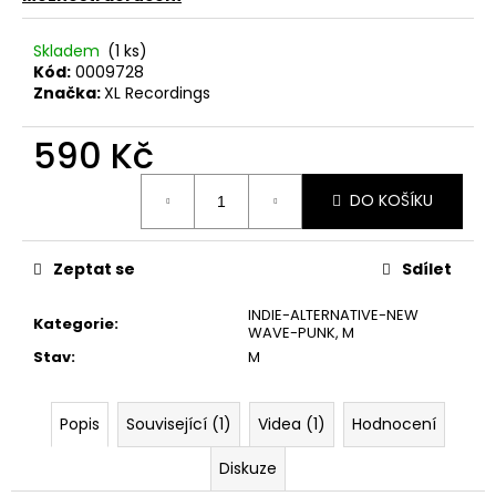
č
u
j
Skladem
(1 ks)
Kód:
0009728
e
Značka:
XL Recordings
m
e
590 Kč
Měrná
U2
DO KOŠÍKU
cena:
–
THE
JOSHUA
TREE
Zeptat se
Sdílet
LP
1
INDIE-ALTERNATIVE-NEW
Kategorie
:
290
WAVE-PUNK
,
M
Kč
Stav
:
M
Popis
Související (1)
Videa (1)
Hodnocení
Diskuze