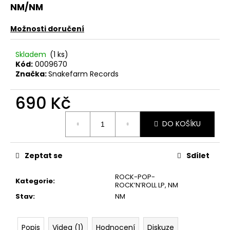
č
NM/NM
u
j
Možnosti doručení
e
m
Skladem
(1 ks)
e
Kód:
0009670
Značka:
Snakefarm Records
TÖRR
–
690 Kč
ARMAGEDDON
LP
Měrná
DO KOŠÍKU
cena:
350
Kč
Původně:
450
Zeptat se
Sdílet
Kč
ROCK-POP-
Kategorie
:
ROCK’N’ROLL LP
,
NM
Stav
:
NM
Popis
Videa (1)
Hodnocení
Diskuze