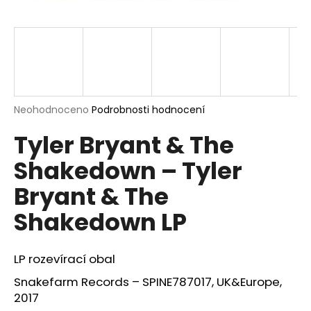
a
j
í
t
?
Průměrné
Neohodnoceno
Podrobnosti hodnocení
hodnocení
Tyler Bryant & The
produktu
je
HLEDAT
Shakedown – Tyler
0,0
z
Bryant & The
5
hvězdiček.
Shakedown LP
D
o
p
LP rozevírací obal
o
r
Snakefarm Records – SPINE787017, UK&Europe,
u
2017