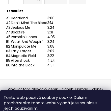
Tracklist
A1
Heartland
3:00
A2
Don't Mind The Blood
3:14
A3
Jealous Me
3:24
A4
Backfire
3:31
A5
Ramblin' Bones
4:05
B1
Weak And Weepin'
3:24
B2
Manipulate Me
3:08
B3
Easy Target
3:02
B4
Magnetic Field
3:22
B5
Aftershock
4:24
B6
Into the Black
4:31
Z
á
Vinyl Factory
Slovácký deník - článek
Finmag - článek
p
W Records Mixcloud
Eastalgia
YouTube Profile
Tento web používá soubory cookie. Dalším
Discogs Profile
Facebook
výběr z hroznů
a
procházením tohoto webu vyjadřujete souhlas s
Top prodejce mincí
Aukro
t
jejich používáním.