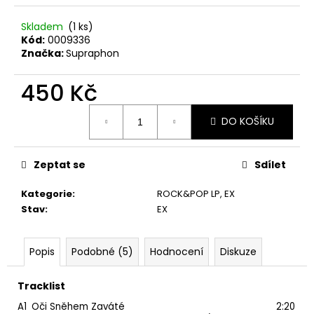
č
u
Skladem
(1 ks)
j
Kód:
0009336
e
Značka:
Supraphon
m
e
450 Kč
Měrná
THE
DO KOŠÍKU
cena:
KILLERS
–
SAWDUST
Zeptat se
Sdílet
2LP
790
Kategorie
:
ROCK&POP LP
,
EX
Kč
Stav
:
EX
Popis
Podobné (5)
Hodnocení
Diskuze
Tracklist
A1
Oči Sněhem Zaváté
2:20