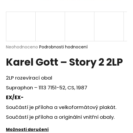
a
j
í
t
?
Průměrné
Neohodnoceno
Podrobnosti hodnocení
hodnocení
Karel Gott – Story 2 2LP
produktu
je
HLEDAT
0,0
z
2LP rozevírací obal
5
hvězdiček.
Supraphon – 1113 7151-52, CS, 1987
D
EX/EX-
o
Součástí je příloha a velkoformátový plakát.
p
o
Součástí je příloha a originální vnitřní obaly.
r
u
Možnosti doručení