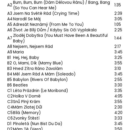
Bum, Bum, Bum (Dám Dělovou Ránu) / Bang, Bang
A2
1:35
(So You Can Hear Me)
A3
Jsem Na Světě Rád (Crying Time)
2:39
A4
Narodil Se Máj
3:05
A5
Adresát Neznámý (From Me To You)
1:05
A6
Život Je Bílý Dům / Kdyby Sis Oči Vyplakala
2:25
Zloděj Dobytka (You Must Have Been A Beautiful
A7
1:44
Baby)
A8
Nejsem, Nejsem Rád
2:17
A9
Maria
3:45
B1
Hej, Hej, Baby
3:25
B2
O, Mami, Dík (Mamy Blue)
3:55
B3
Hned Zítra Ráno Zavolám
3:10
B4
Měl Jsem Rád A Mám (Soleado)
3:45
B5
Babylon (Rivers Of Babylon)
2:55
B6
Beatles
3:30
C1
Léta Prázdnin (Le Moribond)
3:35
C2
Holka V Domě
4:05
C3
Snů Plný Krám
3:55
C4
Mám Zlatej Důl
2:30
C5
Bílá (Memory)
4:20
C6
Zvonky Štěstí
3:33
D1
Plnoletá (Nun Bist Du Da)
3:45
D2
Mám Tě (Vera)
3:50