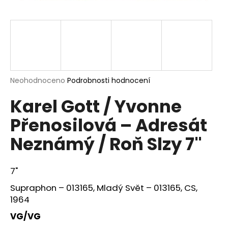
a
j
í
t
?
Průměrné
Neohodnoceno
Podrobnosti hodnocení
hodnocení
Karel Gott / Yvonne
produktu
je
HLEDAT
Přenosilová – Adresát
0,0
z
Neznámý / Roň Slzy 7"
5
hvězdiček.
D
7"
o
p
Supraphon ‎– 013165, Mladý Svět ‎– 013165, CS,
o
1964
r
VG/VG
u