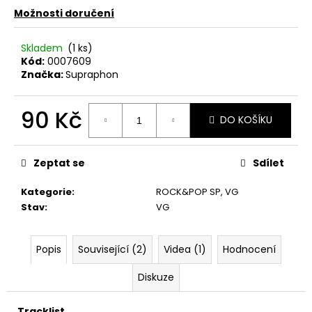
č
Možnosti doručení
u
j
e
Skladem
(1 ks)
m
Kód:
0007609
Značka:
Supraphon
e
90 Kč
TÖRR
DO KOŠÍKU
–
Měrná
ARMAGEDDON
cena:
LP
Zeptat se
Sdílet
350
Kč
Kategorie
:
ROCK&POP SP
,
VG
Původně:
Stav
:
VG
450
Kč
Popis
Související (2)
Videa (1)
Hodnocení
Diskuze
Tracklist