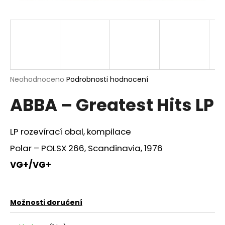
a
j
í
t
?
Průměrné
Neohodnoceno
Podrobnosti hodnocení
hodnocení
ABBA – Greatest Hits LP
produktu
je
HLEDAT
0,0
z
LP rozevírací obal, kompilace
5
hvězdiček.
Polar – POLSX 266, Scandinavia, 1976
D
VG+/VG+
o
p
o
Možnosti doručení
r
u