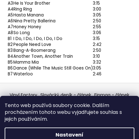
A3
He Is Your Brother
3:15
A4
Ring Ring
3:00
A5
Hasta Manana
3:05
A6
Nina Pretty Ballerina
2:50
A7
Honey Honey
2:55
A8
So Long
3:06
B1
I Do, I Do, I Do, I Do, I Do
3:15
B2
People Need Love
2:42
B3
Bang-A-Boomerang
2:50
B4
Another Town, Another Train
3:10
B5
Mamma Mia
3:32
B6
Dance (While The Music Still Goes On)
3:05
B7
Waterloo
2:46
Z
á
Vinyl Factory
Slovácký deník - článek
Finmag - článek
p
W Records Mixcloud
Eastalgia
YouTube Profile
Tento web používá soubory cookie. Dalším
Discogs Profile
Facebook
výběr z hroznů
a
procházením tohoto webu vyjadřujete souhlas s
Top prodejce mincí
Aukro
t
jejich používáním.
í
Vytvořil Shoptet
Nastavení