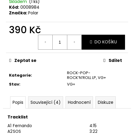
č
Skladem
(1 ks)
u
Kód:
0008984
Značka:
Polar
j
e
390 Kč
m
e
Měrná
DO KOŠÍKU
cena:
JETHRO
TULL
Zeptat se
Sdílet
–
CATFISH
RISING
ROCK-POP-
Kategorie
:
MC
ROCK’N’ROLL LP
,
VG+
Stav
:
VG+
220
Kč
Popis
Související (4)
Hodnocení
Diskuze
Tracklist
A1
Fernando
4:15
A2
SOS
3:22