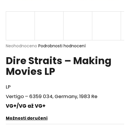
a
j
í
t
?
Průměrné
Neohodnoceno
Podrobnosti hodnocení
hodnocení
Dire Straits – Making
produktu
je
HLEDAT
Movies LP
0,0
z
5
hvězdiček.
LP
D
Vertigo – 6359 034, Germany, 1983 Re
o
p
VG+/VG až VG+
o
r
Možnosti doručení
u