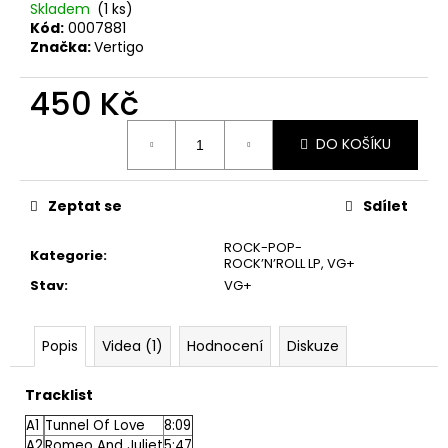
č
Skladem
(1 ks)
u
Kód:
0007881
j
Značka:
Vertigo
e
m
450 Kč
e
Měrná
DO KOŠÍKU
cena:
THE
KILLERS
–
Zeptat se
Sdílet
SAWDUST
2LP
ROCK-POP-
Kategorie
:
ROCK’N’ROLL LP
,
VG+
790
Kč
Stav
:
VG+
Popis
Videa (1)
Hodnocení
Diskuze
Tracklist
A1
Tunnel Of Love
8:09
A2
Romeo And Juliet
5:47